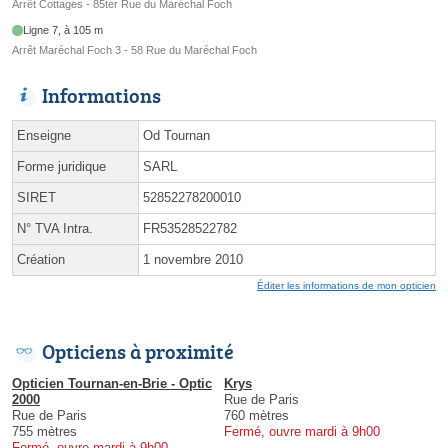
Arrêt Cottages - 85ter Rue du Maréchal Foch
Ligne 7, à 105 m
Arrêt Maréchal Foch 3 - 58 Rue du Maréchal Foch
Informations
Enseigne
Od Tournan
Forme juridique
SARL
SIRET
52852278200010
N° TVA Intra.
FR53528522782
Création
1 novembre 2010
Éditer les informations de mon opticien
Opticiens à proximité
Opticien Tournan-en-Brie - Optic
Krys
2000
Rue de Paris
Rue de Paris
760 mètres
755 mètres
Fermé, ouvre mardi à 9h00
Fermé, ouvre mardi à 9h00