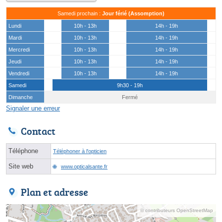
Samedi prochain :
Jour férié (Assomption)
Lundi
10h - 13h
14h - 19h
Mardi
10h - 13h
14h - 19h
Mercredi
10h - 13h
14h - 19h
Jeudi
10h - 13h
14h - 19h
Vendredi
10h - 13h
14h - 19h
Samedi
9h30 - 19h
Dimanche
Fermé
Signaler une erreur
Contact
Téléphone
Téléphoner à l'opticien
Site web
www.opticalsante.fr
Plan et adresse
© contributeurs OpenStreetMap