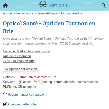
Accueil
>
Île-de-France
>
Seine-et-Marne
>
Tournan-en-Brie
Optical Santé - Opticien Tournan en
Brie
Cette fiche présente "Optical Santé - Opticien Tournan en Brie", opticien
situé
carrefour market tournan-en-brie
, 77220 Tournan-en-Brie.
Carrefour Market Tournan-En-Brie
Rue de la Libération
77220 Tournan-en-Brie
📞 Appeler cet opticien
Opticien
-
Fermé, ouvre demain à 10h
Services :
accès
PMR
(parking, entrée adaptée, places assises
PMR)
,
CB acceptée
Recommander cet opticien
Améliorer cette fiche