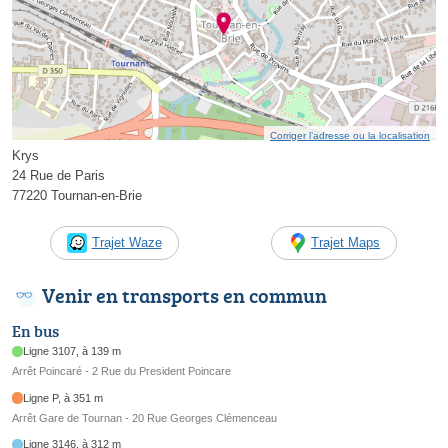
Corriger l’adresse ou la localisation
Krys
24 Rue de Paris
77220 Tournan-en-Brie
Trajet Waze
Trajet Maps
Venir en transports en commun
En bus
Ligne 3107, à 139 m
Arrêt Poincaré - 2 Rue du President Poincare
Ligne P, à 351 m
Arrêt Gare de Tournan - 20 Rue Georges Clémenceau
Ligne 3146, à 312 m