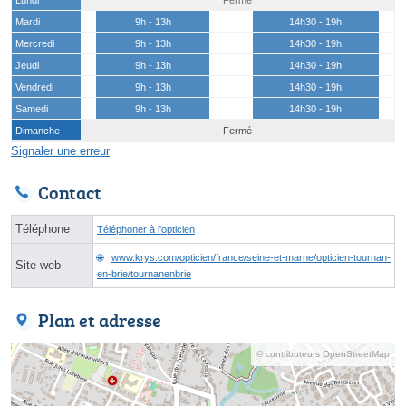
Mardi
9h - 13h
14h30 - 19h
Mercredi
9h - 13h
14h30 - 19h
Jeudi
9h - 13h
14h30 - 19h
Vendredi
9h - 13h
14h30 - 19h
Samedi
9h - 13h
14h30 - 19h
Dimanche
Fermé
Signaler une erreur
Contact
Téléphone
Téléphoner à l'opticien
www.krys.com/opticien/france/seine-et-marne/opticien-tournan-
Site web
en-brie/tournanenbrie
Plan et adresse
© contributeurs OpenStreetMap