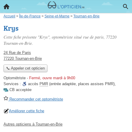
Accueil
>
Île-de-France
>
Seine-et-Marne
>
Tournan-en-Brie
Krys
Cette fiche présente "Krys", optométriste situé
rue de paris
, 77220
Tournan-en-Brie.
24 Rue de Paris
77220 Tournan-en-Brie
📞 Appeler cet opticien
Optométriste
-
Fermé, ouvre mardi à 9h00
Services :
accès
PMR
(entrée adaptée, places assises PMR)
,
CB acceptée
Recommander cet optométriste
Améliorer cette fiche
Autres opticiens à Tournan-en-Brie