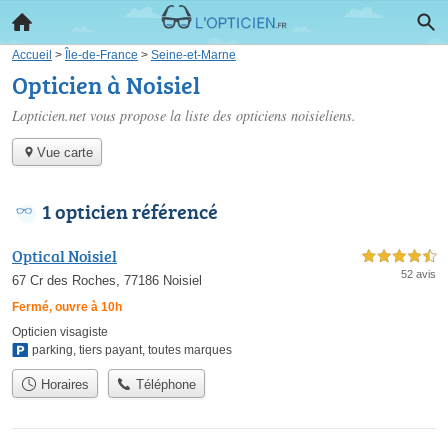
Accueil
>
Île-de-France
>
Seine-et-Marne
Opticien à Noisiel
Lopticien.net vous propose la liste des
opticiens noisieliens
.
Vue carte
1 opticien référencé
Optical Noisiel
4,5 étoiles sur 5
52 avis
67 Cr des Roches, 77186 Noisiel
Fermé, ouvre à 10h
Opticien visagiste
parking
,
tiers payant
,
toutes marques
Horaires
Téléphone