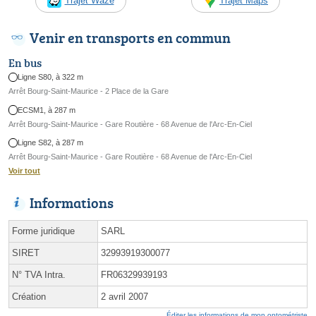
Trajet Waze
Trajet Maps
Venir en transports en commun
En bus
Ligne S80, à 322 m
Arrêt Bourg-Saint-Maurice - 2 Place de la Gare
ECSM1, à 287 m
Arrêt Bourg-Saint-Maurice - Gare Routière - 68 Avenue de l'Arc-En-Ciel
Ligne S82, à 287 m
Arrêt Bourg-Saint-Maurice - Gare Routière - 68 Avenue de l'Arc-En-Ciel
Voir tout
Informations
Forme juridique
SARL
SIRET
32993919300077
N° TVA Intra.
FR06329939193
Création
2 avril 2007
Éditer les informations de mon optométriste