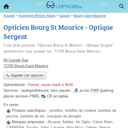
Accueil
>
Auvergne-Rhône-Alpes
>
Savoie
>
Bourg-Saint-Maurice
Opticien Bourg St Maurice - Optique
Sergent
Cette fiche présente "Opticien Bourg St Maurice - Optique Sergent",
optométriste situé
grande rue
, 73700 Bourg-Saint-Maurice.
49 Grande Rue
73700 Bourg-Saint-Maurice
📞 Appeler cet opticien
Optométriste
-
Fermé, ouvre mardi à 9h30
Services :
audioprothésiste
,
tiers payant
,
accès
PMR
(parking,
places assises PMR)
,
CB acceptée
En vente :
Produits spécifiques :
jumelles, lentilles de couleur, lunettes de
piscine, lunettes de ski, masques de plongée
Marques proposées :
Acuvue, Adidas, Air Optix, Calvin Klein,
CARRERA, Essilor, Julbo, Lacoste, Nina Ricci, Oakley, Persol,