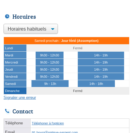
Horaires
Samedi prochain :
Jour férié (Assomption)
Lundi
Fermé
Mardi
9h30 - 12h30
14h - 19h
Mercredi
9h30 - 12h30
14h - 19h
Jeudi
9h30 - 12h30
14h - 19h
Vendredi
9h30 - 12h30
14h - 19h
Samedi
9h - 13h
14h - 18h
Dimanche
Fermé
Signaler une erreur
Contact
Téléphone
Téléphoner à l'opticien
Email
bourgⓐoptique-sergent.com