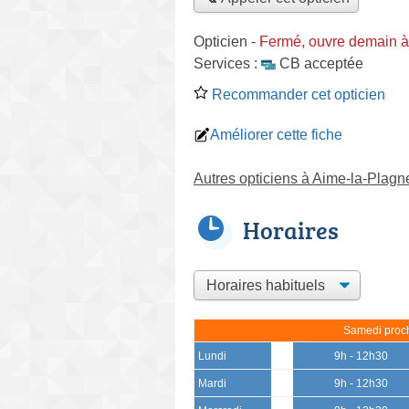
Opticien
-
Fermé, ouvre demain à
Services :
CB acceptée
Recommander cet opticien
Améliorer cette fiche
Autres opticiens à Aime-la-Plagn
Horaires
Samedi proch
Lundi
9h - 12h30
Mardi
9h - 12h30