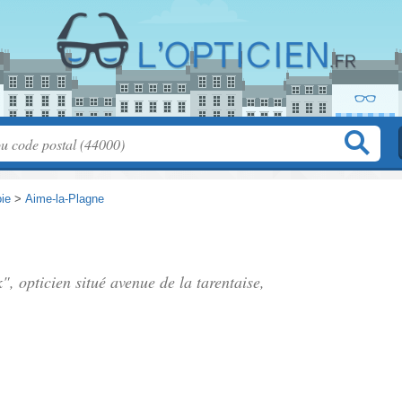
ie
>
Aime-la-Plagne
k", opticien situé
avenue de la tarentaise
,