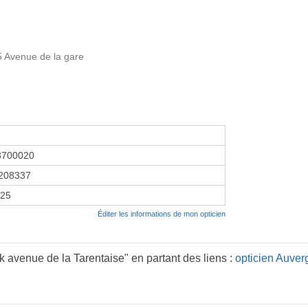
5 Avenue de la gare
3700020
208337
025
Éditer les informations de mon opticien
 avenue de la Tarentaise" en partant des liens :
opticien Auve