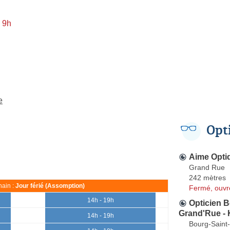
 9h
e
Opt
Aime Opti
Grand Rue
242 mètres
ain :
Jour férié (Assomption)
Fermé, ouvr
14h - 19h
Opticien B
Grand'Rue - 
14h - 19h
Bourg-Saint