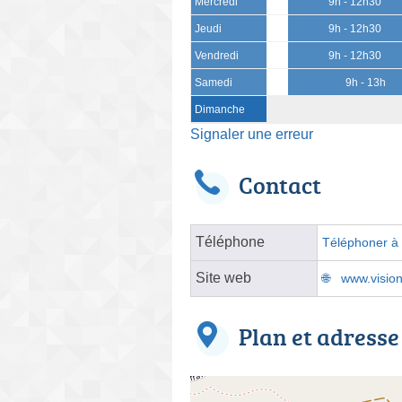
Mercredi
9h - 12h30
Jeudi
9h - 12h30
Vendredi
9h - 12h30
Samedi
9h - 13h
Dimanche
Signaler une erreur
Contact
Téléphone
Téléphoner à l
Site web
www.visio
Plan et adresse