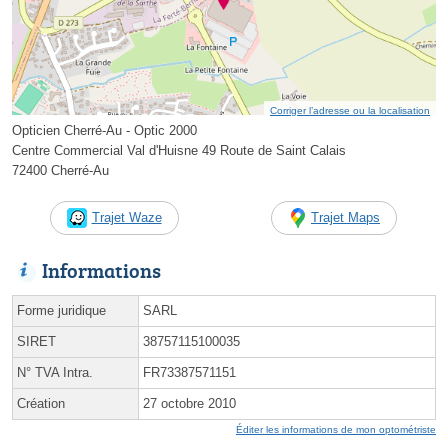
Corriger l’adresse ou la localisation
Opticien Cherré-Au - Optic 2000
Centre Commercial Val d'Huisne 49 Route de Saint Calais
72400 Cherré-Au
Trajet Waze
Trajet Maps
Informations
Forme juridique
SARL
SIRET
38757115100035
N° TVA Intra.
FR73387571151
Création
27 octobre 2010
Éditer les informations de mon optométriste