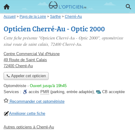
Accueil
>
Pays de la Loire
>
Sarthe
>
Cherré-Au
Opticien Cherré-Au - Optic 2000
Cette fiche présente "Opticien Cherré-Au - Optic 2000", optométriste
situé
route de saint calais
, 72400 Cherré-Au.
Centre Commercial Val d'Huisne
49 Route de Saint Calais
72400 Cherré-Au
📞 Appeler cet opticien
Optométriste
-
Ouvert jusqu'à 19h45
Services :
accès
PMR
(parking, entrée adaptée)
,
CB acceptée
Recommander cet optométriste
Améliorer cette fiche
Autres opticiens à Cherré-Au