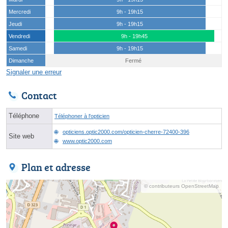
Mercredi
9h - 19h15
Jeudi
9h - 19h15
Vendredi
9h - 19h45
Samedi
9h - 19h15
Dimanche
Fermé
Signaler une erreur
Contact
Téléphone
Téléphoner à l'opticien
opticiens.optic2000.com/opticien-cherre-72400-396
Site web
www.optic2000.com
Plan et adresse
© contributeurs OpenStreetMap