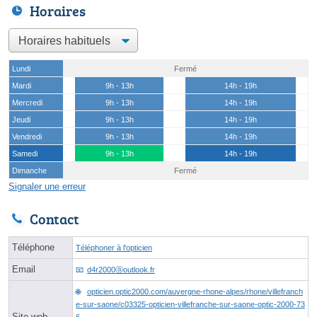
Horaires
Lundi
Fermé
Mardi
9h - 13h
14h - 19h
Mercredi
9h - 13h
14h - 19h
Jeudi
9h - 13h
14h - 19h
Vendredi
9h - 13h
14h - 19h
Samedi
9h - 13h
14h - 19h
Dimanche
Fermé
Signaler une erreur
Contact
Téléphone
Téléphoner à l'opticien
Email
d4r2000ⓐoutlook.fr
opticien.optic2000.com/auvergne-rhone-alpes/rhone/villefranch
e-sur-saone/c03325-opticien-villefranche-sur-saone-optic-2000-73
Site web
6