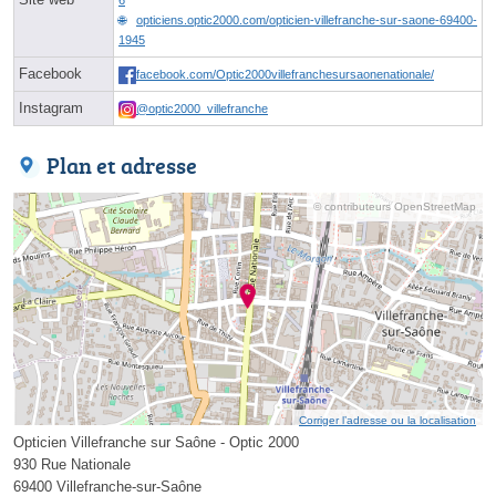
opticiens.optic2000.com/opticien-villefranche-sur-saone-69400-
1945
Facebook
facebook.com/Optic2000villefranchesursaonenationale/
Instagram
@optic2000_villefranche
Plan et adresse
© contributeurs OpenStreetMap
Corriger l’adresse ou la localisation
Opticien Villefranche sur Saône - Optic 2000
930 Rue Nationale
69400 Villefranche-sur-Saône