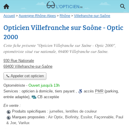
Accueil
>
Auvergne-Rhône-Alpes
>
Rhône
>
Villefranche-sur-Saône
Opticien Villefranche sur Saône - Optic
2000
Cette fiche présente "Opticien Villefranche sur Saône - Optic 2000",
optométriste situé
rue nationale
, 69400 Villefranche-sur-Saône.
930 Rue Nationale
69400 Villefranche-sur-Saône
📞 Appeler cet opticien
Optométriste
-
Ouvert jusqu'à 13h
Services :
opticien à domicile
,
tiers payant
,
accès
PMR
(parking,
entrée adaptée)
,
CB acceptée
En vente :
Produits spécifiques :
jumelles, lentilles de couleur
Marques proposées :
Air Optix, Biofinity, Essilor, Façonnable, Paul
& Joe, Varilux