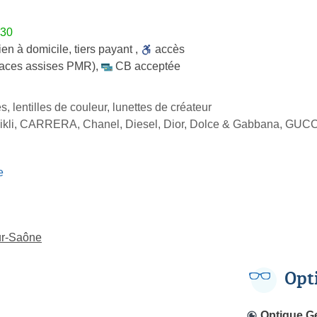
h30
ien à domicile
,
tiers payant
,
accès
places assises PMR)
,
CB acceptée
s, lentilles de couleur, lunettes de créateur
ikli, CARRERA, Chanel, Diesel, Dior, Dolce & Gabbana, GUCCI
e
sur-Saône
Opt
Optique G