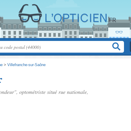
ne
>
Villefranche-sur-Saône
r
ondeur", optométriste situé
rue nationale
,