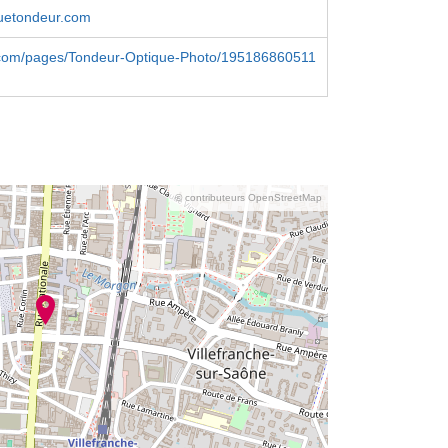
uetondeur.com
com/pages/Tondeur-Optique-Photo/195186860511
© contributeurs OpenStreetMap