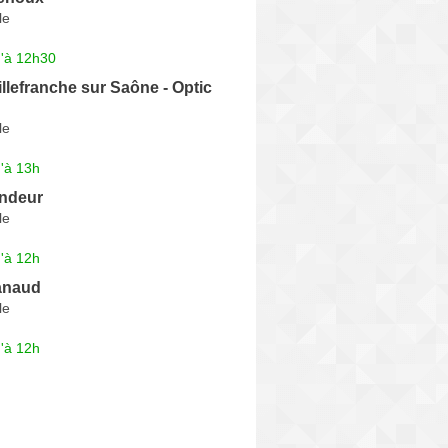
le
u'à 12h30
illefranche sur Saône - Optic
le
'à 13h
ndeur
le
'à 12h
anaud
le
'à 12h