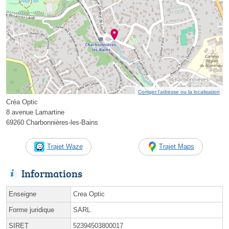
Corriger l’adresse ou la localisation
Créa Optic
8 avenue Lamartine
69260 Charbonnières-les-Bains
Trajet Waze
Trajet Maps
Informations
Enseigne
Crea Optic
Forme juridique
SARL
SIRET
52394503800017