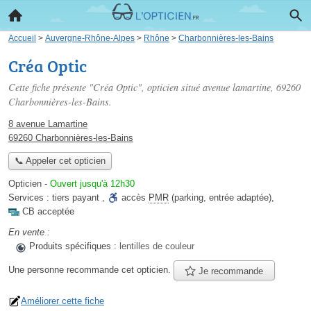
Accueil
>
Auvergne-Rhône-Alpes
>
Rhône
>
Charbonnières-les-Bains
Créa Optic
Cette fiche présente "Créa Optic", opticien situé
avenue lamartine
, 69260
Charbonnières-les-Bains.
8 avenue Lamartine
69260 Charbonnières-les-Bains
📞 Appeler cet opticien
Opticien
-
Ouvert jusqu'à 12h30
Services :
tiers payant
,
accès
PMR
(parking, entrée adaptée)
,
CB acceptée
En vente :
Produits spécifiques :
lentilles de couleur
Une personne
recommande
cet opticien.
Je recommande
Améliorer cette fiche