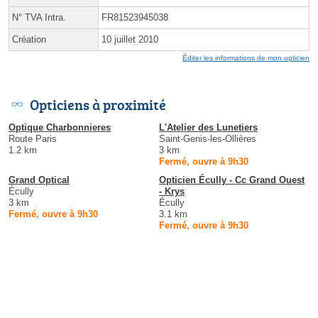
N° TVA Intra.
FR81523945038
Création
10 juillet 2010
Éditer les informations de mon opticien
Opticiens à proximité
Optique Charbonnieres
L'Atelier des Lunetiers
Route Paris
Saint-Genis-les-Ollières
1.2 km
3 km
Fermé, ouvre à 9h30
Grand Optical
Opticien Écully - Cc Grand Ouest
Écully
- Krys
3 km
Écully
Fermé, ouvre à 9h30
3.1 km
Fermé, ouvre à 9h30