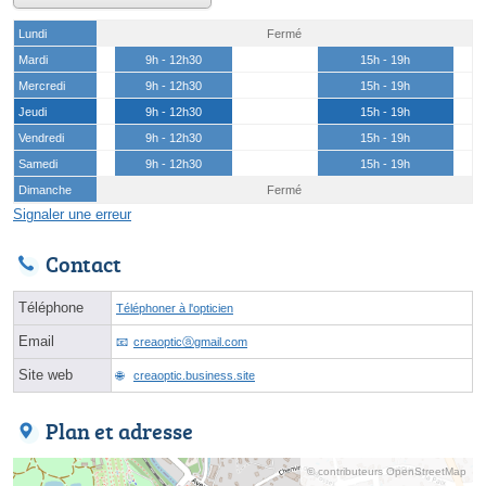
Lundi
Fermé
Mardi
9h - 12h30
15h - 19h
Mercredi
9h - 12h30
15h - 19h
Jeudi
9h - 12h30
15h - 19h
Vendredi
9h - 12h30
15h - 19h
Samedi
9h - 12h30
15h - 19h
Dimanche
Fermé
Signaler une erreur
Contact
Téléphone
Téléphoner à l'opticien
Email
creaopticⓐgmail.com
Site web
creaoptic.business.site
Plan et adresse
© contributeurs OpenStreetMap