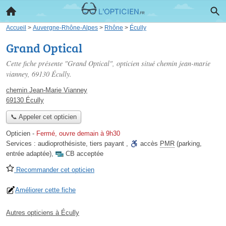
Accueil
>
Auvergne-Rhône-Alpes
>
Rhône
>
Écully
Grand Optical
Cette fiche présente "Grand Optical", opticien situé
chemin jean-marie
vianney
, 69130 Écully.
chemin Jean-Marie Vianney
69130 Écully
📞 Appeler cet opticien
Opticien
-
Fermé, ouvre demain à 9h30
Services :
audioprothésiste
,
tiers payant
,
accès
PMR
(parking,
entrée adaptée)
,
CB acceptée
Recommander cet opticien
Améliorer cette fiche
Autres opticiens à Écully