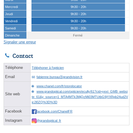
Mercredi
9h30 - 20h
Jeudi
9h30 - 20h
Vendredi
9h30 - 20h
Samedi
9h30 - 20h
Dimanche
Fermé
Signaler une erreur
Contact
Téléphone
Téléphoner à l'opticien
Email
fabienne.bureauⓐgrandvision.fr
www.chanel.com/fr/storelocator
www.grandoptical.com/opticien/ecully/61?cid=yext_GMB_websi
Site web
te_61&y_source=1_MTA4MTk3MjQzMi03MTUtbG9jYXRpb24ud2V
ic2l0ZQ%3D%3D
Facebook
facebook.com/ChanelFR
Instagram
@grandoptical_fr