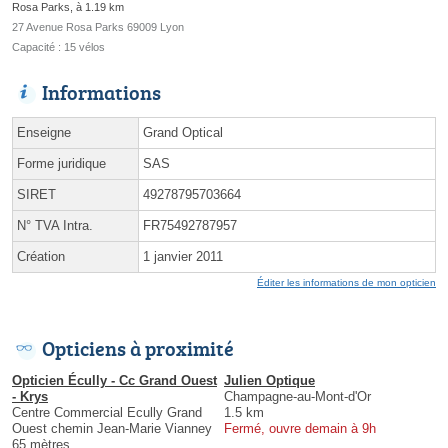
Rosa Parks, à 1.19 km
27 Avenue Rosa Parks 69009 Lyon
Capacité : 15 vélos
Informations
Enseigne
Grand Optical
Forme juridique
SAS
SIRET
49278795703664
N° TVA Intra.
FR75492787957
Création
1 janvier 2011
Éditer les informations de mon opticien
Opticiens à proximité
Opticien Écully - Cc Grand Ouest
Julien Optique
- Krys
Champagne-au-Mont-d'Or
Centre Commercial Ecully Grand
1.5 km
Ouest chemin Jean-Marie Vianney
Fermé, ouvre demain à 9h
65 mètres