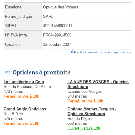
Enseigne
Optique des Vosges
Forme juridique
SARL
SIRET
49991458800011
N° TVA Intra.
FR04499914588
Création
12 octobre 2007
Éditer les informations de mon optométriste
Opticiens à proximité
La Lunetterie du Coin
LA VUE DES VOSGES - Opticien
Rue du Faubourg-De-Pierre
Strasbourg
470 mètres
avenue des Vosges
Fermé, ouvre à 10h
540 mètres
Fermé, ouvre à 10h
Grand Angle Opticiens
Optique Marmet Jacques -
Rue Brûlée
Opticien Strasbourg
575 mètres
Rue de l'Église
Fermé, ouvre à 10h
660 mètres
Ouvert jusqu'à 18h