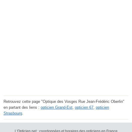
Retrouvez cette page "Optique des Vosges Rue Jean-Frédéric Oberlin"
en partant des liens :
opticien Grand-Est
,
opticien 67
,
opticien
Strasbourg
.
L'Opticien.net : coordonnées et horaires des opticiens en France