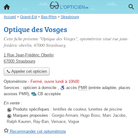
Accueil
>
Grand-Est
>
Bas-Rhin
>
Strasbourg
Optique des Vosges
Cette fiche présente "Optique des Vosges", optométriste situé
rue jean-
frédéric oberlin
, 67000 Strasbourg.
1 Rue Jean-Frédéric Oberlin
67000 Strasbourg
📞 Appeler cet opticien
Optométriste
-
Fermé, ouvre lundi à 10h00
Services :
opticien à domicile
,
accès
PMR
(entrée adaptée, places
assises PMR)
,
CB acceptée
En vente :
Produits spécifiques :
lentilles de couleur, lunettes de piscine
Marques proposées :
Giorgio Armani, Hugo Boss, Marc Jacobs,
Ralph Kauren, Ray-Ban, Versace, Vogue
Recommander cet optométriste