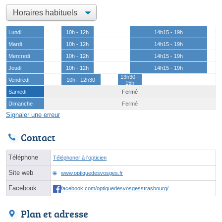
Lundi
10h - 12h
14h15 - 19h
Mardi
10h - 12h
14h15 - 19h
Mercredi
10h - 12h
14h15 - 19h
Jeudi
10h - 12h
14h15 - 19h
13h30 -
Vendredi
10h - 12h30
15h
Samedi
Fermé
Dimanche
Fermé
Signaler une erreur
Contact
Téléphone
Téléphoner à l'opticien
Site web
www.optiquedesvosges.fr
Facebook
facebook.com/optiquedesvosgesstrasbourg/
Plan et adresse