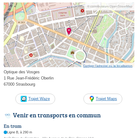
© contributeurs OpenStreetMap
Corriger l’adresse ou la localisation
Optique des Vosges
1 Rue Jean-Frédéric Oberlin
67000 Strasbourg
Trajet Waze
Trajet Maps
Venir en transports en commun
En tram
Ligne B, à 290 m