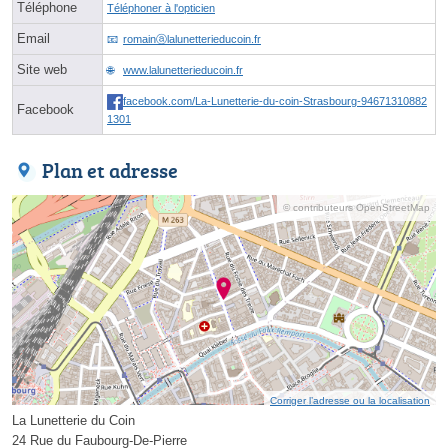
Téléphone
Téléphoner à l'opticien
Email
romainⓐlalunetterieducoin.fr
Site web
www.lalunetterieducoin.fr
facebook.com/La-Lunetterie-du-coin-Strasbourg-94671310882
Facebook
1301
Plan et adresse
© contributeurs OpenStreetMap
Corriger l’adresse ou la localisation
La Lunetterie du Coin
24 Rue du Faubourg-De-Pierre