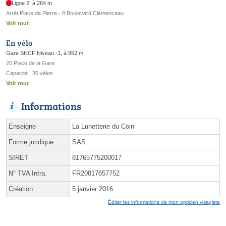
Ligne 2, à 264 m
Arrêt Place de Pierre - 8 Boulevard Clémenceau
Voir tout
En vélo
Gare SNCF Niveau -1, à 952 m
20 Place de la Gare
Capacité : 30 vélos
Voir tout
Informations
Enseigne
La Lunetterie du Coin
Forme juridique
SAS
SIRET
81765775200017
N° TVA Intra.
FR20817657752
Création
5 janvier 2016
Éditer les informations de mon opticien visagiste