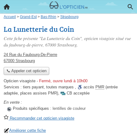
Accueil
>
Grand-Est
>
Bas-Rhin
>
Strasbourg
La Lunetterie du Coin
Cette fiche présente "La Lunetterie du Coin", opticien visagiste situé
rue
du faubourg-de-pierre
, 67000 Strasbourg.
24 Rue du Faubourg-De-Pierre
67000 Strasbourg
📞 Appeler cet opticien
Opticien visagiste
-
Fermé, ouvre lundi à 10h00
Services :
tiers payant
,
toutes marques
,
accès
PMR
(entrée
adaptée, places assises PMR)
,
CB acceptée
En vente :
Produits spécifiques :
lentilles de couleur
Recommander cet opticien visagiste
Améliorer cette fiche