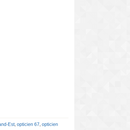
and-Est
,
opticien 67
,
opticien