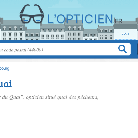
bourg
uai
r du Quai", opticien situé
quai des pêcheurs
,