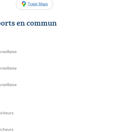
Trajet Maps
ports en commun
seillaise
seillaise
seillaise
Pêcheurs
Pêcheurs