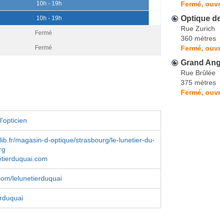
Fermé, ouvr
10h - 19h
Optique de
10h - 19h
Rue Zurich
Fermé
360 mètres
Fermé, ouvr
Fermé
Grand Ang
Rue Brûlée
375 mètres
Fermé, ouvr
'opticien
ib.fr/magasin-d-optique/strasbourg/le-lunetier-du-
rg
etierduquai.com
om/lelunetierduquai
rduquai