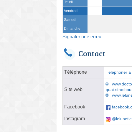
Jeudi
Vendredi
Samedi
Dimanche
Signaler une erreur
Contact
Téléphone
Téléphoner à l
www.doctol
Site web
quai-strasbou
www.lelun
Facebook
facebook.c
Instagram
@lelunetie