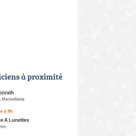
iciens à proximité
onrath
 Marseillaise
e à 9h
e A Lunettes
res