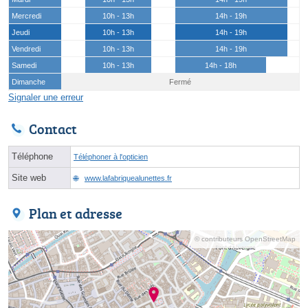
Mercredi
10h - 13h
14h - 19h
Jeudi
10h - 13h
14h - 19h
Vendredi
10h - 13h
14h - 19h
Samedi
10h - 13h
14h - 18h
Dimanche
Fermé
Signaler une erreur
Contact
Téléphone
Téléphoner à l'opticien
Site web
www.lafabriquealunettes.fr
Plan et adresse
© contributeurs OpenStreetMap