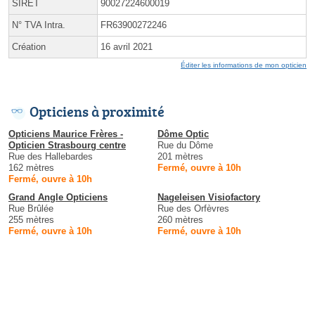
SIRET
90027224600019
N° TVA Intra.
FR63900272246
Création
16 avril 2021
Éditer les informations de mon opticien
Opticiens à proximité
Opticiens Maurice Frères -
Dôme Optic
Opticien Strasbourg centre
Rue du Dôme
Rue des Hallebardes
201 mètres
162 mètres
Fermé, ouvre à 10h
Fermé, ouvre à 10h
Grand Angle Opticiens
Nageleisen Visiofactory
Rue Brûlée
Rue des Orfèvres
255 mètres
260 mètres
Fermé, ouvre à 10h
Fermé, ouvre à 10h