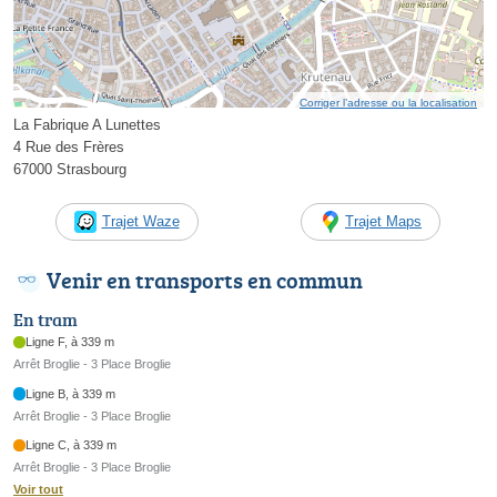
Corriger l’adresse ou la localisation
La Fabrique A Lunettes
4 Rue des Frères
67000 Strasbourg
Trajet Waze
Trajet Maps
Venir en transports en commun
En tram
Ligne F, à 339 m
Arrêt Broglie - 3 Place Broglie
Ligne B, à 339 m
Arrêt Broglie - 3 Place Broglie
Ligne C, à 339 m
Arrêt Broglie - 3 Place Broglie
Voir tout