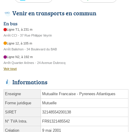
Venir en transports en commun
En bus
Ligne T1, à 231 m
Arrêt CCI - 37 Rue Philippe Veyrin
Ligne 12, à 105 m
Arrêt Balishon - 34 Boulevard du BAB
Ligne N2, à 192 m
Arrêt Quartier Arènes - 24 Avenue Dubrocq
Voir tout
Informations
Enseigne
Mutualite Francaise - Pyrenees Atlantiques
Forme juridique
Mutuelle
SIRET
32148554200138
N° TVA Intra.
FR91321485542
Création
9 mai 2001