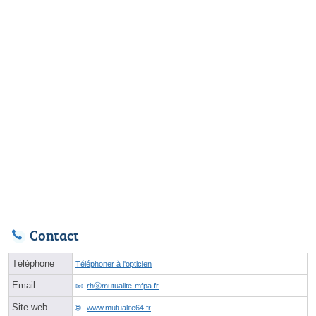
Contact
Téléphone
Téléphoner à l'opticien
Email
rhⓐmutualite-mfpa.fr
Site web
www.mutualite64.fr