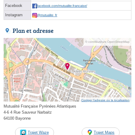
Facebook
facebook.com/mutualite.francaise/
Instagram
@mutualite_fr
Plan et adresse
© contributeurs OpenStreetMap
Corriger l’adresse ou la localisation
Mutualité Française Pyrénées Atlantiques
4-6 4 Rue Sauveur Narbaitz
64100 Bayonne
Trajet Waze
Trajet Maps