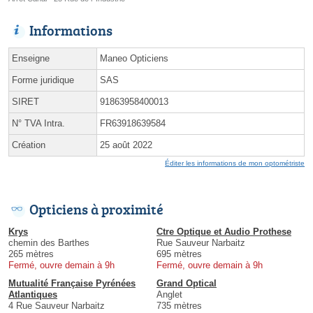
Informations
Enseigne
Maneo Opticiens
Forme juridique
SAS
SIRET
91863958400013
N° TVA Intra.
FR63918639584
Création
25 août 2022
Éditer les informations de mon optométriste
Opticiens à proximité
Krys
Ctre Optique et Audio Prothese
chemin des Barthes
Rue Sauveur Narbaitz
265 mètres
695 mètres
Fermé, ouvre demain à 9h
Fermé, ouvre demain à 9h
Mutualité Française Pyrénées
Grand Optical
Atlantiques
Anglet
4 Rue Sauveur Narbaitz
735 mètres