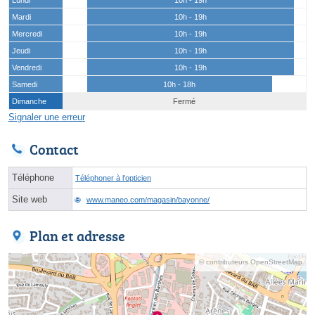
Mardi
10h - 19h
Mercredi
10h - 19h
Jeudi
10h - 19h
Vendredi
10h - 19h
Samedi
10h - 18h
Dimanche
Fermé
Signaler une erreur
Contact
Téléphone
Téléphoner à l'opticien
Site web
www.maneo.com/magasin/bayonne/
Plan et adresse
© contributeurs OpenStreetMap