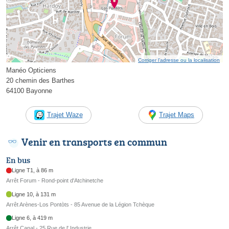
Corriger l’adresse ou la localisation
Manéo Opticiens
20 chemin des Barthes
64100 Bayonne
Trajet Waze
Trajet Maps
Venir en transports en commun
En bus
Ligne T1, à 86 m
Arrêt Forum - Rond-point d'Atchinetche
Ligne 10, à 131 m
Arrêt Arènes-Los Pontòts - 85 Avenue de la Légion Tchèque
Ligne 6, à 419 m
Arrêt Canal - 25 Rue de l' Industrie