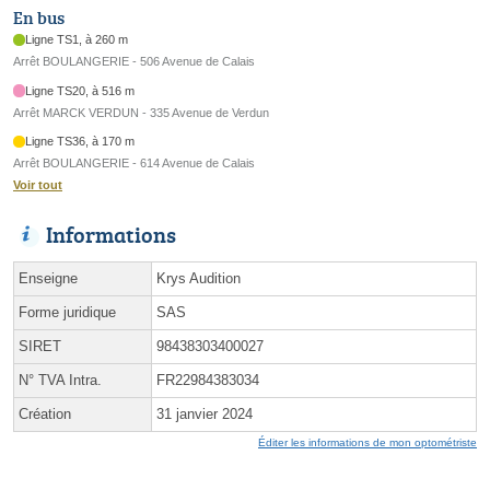
En bus
Ligne TS1, à 260 m
Arrêt BOULANGERIE - 506 Avenue de Calais
Ligne TS20, à 516 m
Arrêt MARCK VERDUN - 335 Avenue de Verdun
Ligne TS36, à 170 m
Arrêt BOULANGERIE - 614 Avenue de Calais
Voir tout
Informations
Enseigne
Krys Audition
Forme juridique
SAS
SIRET
98438303400027
N° TVA Intra.
FR22984383034
Création
31 janvier 2024
Éditer les informations de mon optométriste