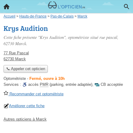
Accueil
>
Hauts-de-France
>
Pas-de-Calais
>
Marck
Krys Audition
Cette fiche présente "Krys Audition", optométriste situé
rue pascal
,
62730 Marck.
77 Rue Pascal
62730 Marck
📞 Appeler cet opticien
Optométriste
-
Fermé, ouvre à 10h
Services :
accès
PMR
(parking, entrée adaptée)
,
CB acceptée
Recommander cet optométriste
Améliorer cette fiche
Autres opticiens à Marck