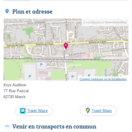
Plan et adresse
© contributeurs OpenStreetMap
Corriger l’adresse ou la localisation
Krys Audition
77 Rue Pascal
62730 Marck
Trajet Waze
Trajet Maps
Venir en transports en commun