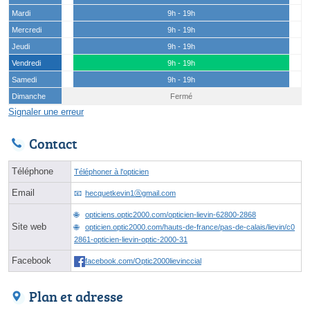
Mardi
9h - 19h
Mercredi
9h - 19h
Jeudi
9h - 19h
Vendredi
9h - 19h
Samedi
9h - 19h
Dimanche
Fermé
Signaler une erreur
Contact
Téléphone
Téléphoner à l'opticien
Email
hecquetkevin1ⓐgmail.com
opticiens.optic2000.com/opticien-lievin-62800-2868
Site web
opticien.optic2000.com/hauts-de-france/pas-de-calais/lievin/c0
2861-opticien-lievin-optic-2000-31
Facebook
facebook.com/Optic2000lievinccial
Plan et adresse