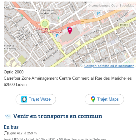
© contributeurs OpenStreetMap
Corriger l’adresse ou la localisation
Optic 2000
Carrefour Zone Aménagement Centre Commercial Rue des Marichelles
62800 Liévin
Trajet Waze
Trajet Maps
Venir en transports en commun
En bus
Ligne 417, à 259 m
Arrêt LIEVIN - Hôtel de Ville - N°61 - 50 Rue Jean-baptiste Defernez