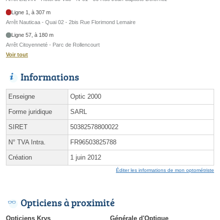
Ligne 1, à 307 m
Arrêt Nauticaa - Quai 02 - 2bis Rue Florimond Lemaire
Ligne 57, à 180 m
Arrêt Citoyenneté - Parc de Rollencourt
Voir tout
Informations
Enseigne
Optic 2000
Forme juridique
SARL
SIRET
50382578800022
N° TVA Intra.
FR96503825788
Création
1 juin 2012
Éditer les informations de mon optométriste
Opticiens à proximité
Opticiens Krys
Générale d'Optique