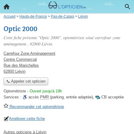
Accueil
>
Hauts-de-France
>
Pas-de-Calais
>
Liévin
Optic 2000
Cette fiche présente "Optic 2000", optométriste situé
carrefour zone
aménagement
, 62800 Liévin.
Carrefour Zone Aménagement
Centre Commercial
Rue des Marichelles
62800 Liévin
📞 Appeler cet opticien
Optométriste
-
Ouvert jusqu'à 19h
Services :
accès
PMR
(parking, entrée adaptée)
,
CB acceptée
Recommander cet optométriste
Améliorer cette fiche
Autres opticiens à Liévin