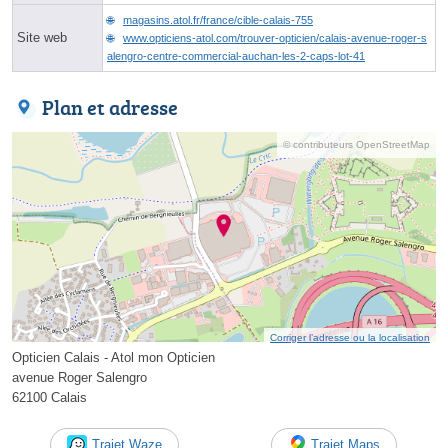
magasins.atol.fr/france/cible-calais-755
Site web
www.opticiens-atol.com/trouver-opticien/calais-avenue-roger-s
alengro-centre-commercial-auchan-les-2-caps-lot-41
Plan et adresse
© contributeurs OpenStreetMap
Corriger l’adresse ou la localisation
Opticien Calais - Atol mon Opticien
avenue Roger Salengro
62100 Calais
Trajet Waze
Trajet Maps