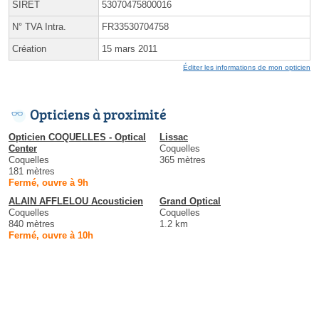
SIRET
53070475800016
N° TVA Intra.
FR33530704758
Création
15 mars 2011
Éditer les informations de mon opticien
Opticiens à proximité
Opticien COQUELLES - Optical
Lissac
Center
Coquelles
Coquelles
365 mètres
181 mètres
Fermé, ouvre à 9h
ALAIN AFFLELOU Acousticien
Grand Optical
Coquelles
Coquelles
840 mètres
1.2 km
Fermé, ouvre à 10h