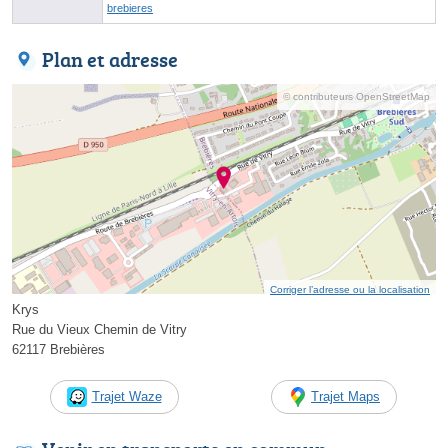
brebieres
Plan et adresse
© contributeurs OpenStreetMap
Corriger l’adresse ou la localisation
Krys
Rue du Vieux Chemin de Vitry
62117 Brebières
Trajet Waze
Trajet Maps