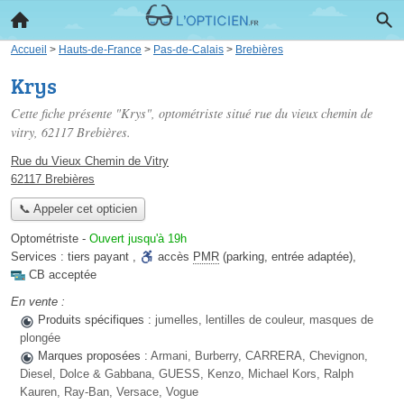
Accueil
>
Hauts-de-France
>
Pas-de-Calais
>
Brebières
Krys
Cette fiche présente "Krys", optométriste situé
rue du vieux chemin de
vitry
, 62117 Brebières.
Rue du Vieux Chemin de Vitry
62117 Brebières
📞 Appeler cet opticien
Optométriste
-
Ouvert jusqu'à 19h
Services :
tiers payant
,
accès
PMR
(parking, entrée adaptée)
,
CB acceptée
En vente :
Produits spécifiques :
jumelles, lentilles de couleur, masques de
plongée
Marques proposées :
Armani, Burberry, CARRERA, Chevignon,
Diesel, Dolce & Gabbana, GUESS, Kenzo, Michael Kors, Ralph
Kauren, Ray-Ban, Versace, Vogue