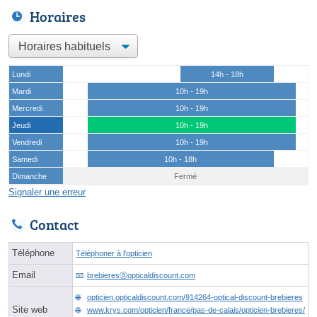
Horaires
Lundi
14h - 18h
Mardi
10h - 19h
Mercredi
10h - 19h
Jeudi
10h - 19h
Vendredi
10h - 19h
Samedi
10h - 18h
Dimanche
Fermé
Signaler une erreur
Contact
Téléphone
Téléphoner à l'opticien
Email
brebieresⓐopticaldiscount.com
opticien.opticaldiscount.com/914264-optical-discount-brebieres
Site web
www.krys.com/opticien/france/pas-de-calais/opticien-brebieres/