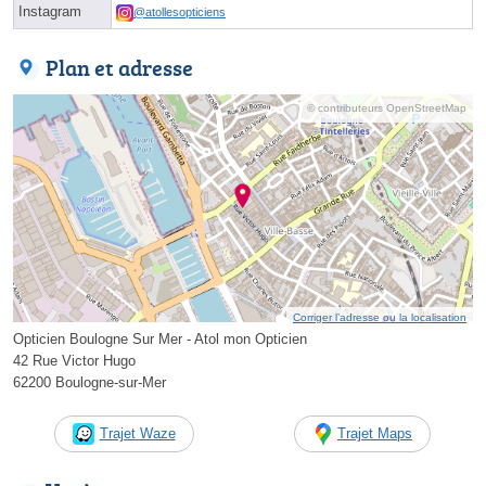
Instagram
@atollesopticiens
Plan et adresse
© contributeurs OpenStreetMap
Corriger l’adresse ou la localisation
Opticien Boulogne Sur Mer - Atol mon Opticien
42 Rue Victor Hugo
62200 Boulogne-sur-Mer
Trajet Waze
Trajet Maps