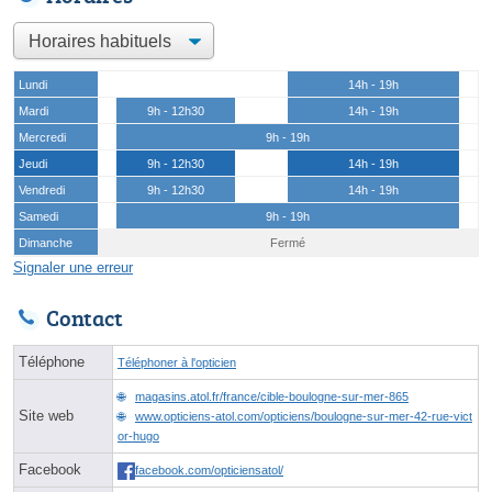
Lundi
14h - 19h
Mardi
9h - 12h30
14h - 19h
Mercredi
9h - 19h
Jeudi
9h - 12h30
14h - 19h
Vendredi
9h - 12h30
14h - 19h
Samedi
9h - 19h
Dimanche
Fermé
Signaler une erreur
Contact
Téléphone
Téléphoner à l'opticien
magasins.atol.fr/france/cible-boulogne-sur-mer-865
Site web
www.opticiens-atol.com/opticiens/boulogne-sur-mer-42-rue-vict
or-hugo
Facebook
facebook.com/opticiensatol/