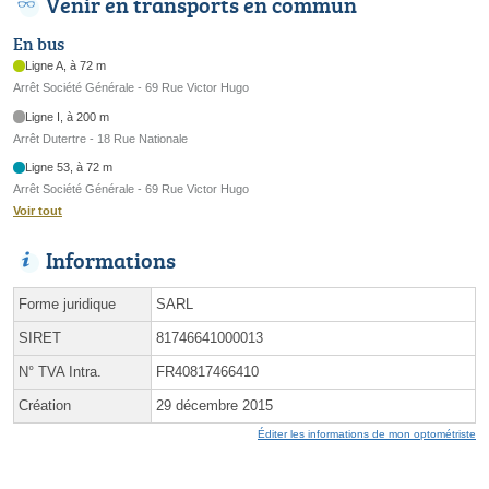
Venir en transports en commun
En bus
Ligne A, à 72 m
Arrêt Société Générale - 69 Rue Victor Hugo
Ligne I, à 200 m
Arrêt Dutertre - 18 Rue Nationale
Ligne 53, à 72 m
Arrêt Société Générale - 69 Rue Victor Hugo
Voir tout
Informations
Forme juridique
SARL
SIRET
81746641000013
N° TVA Intra.
FR40817466410
Création
29 décembre 2015
Éditer les informations de mon optométriste