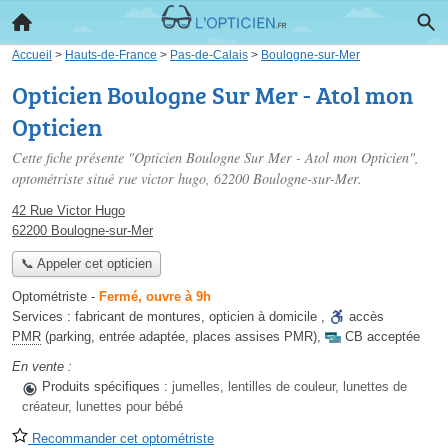
Accueil
>
Hauts-de-France
>
Pas-de-Calais
>
Boulogne-sur-Mer
Opticien Boulogne Sur Mer - Atol mon
Opticien
Cette fiche présente "Opticien Boulogne Sur Mer - Atol mon Opticien",
optométriste situé
rue victor hugo
, 62200 Boulogne-sur-Mer.
42 Rue Victor Hugo
62200 Boulogne-sur-Mer
📞 Appeler cet opticien
Optométriste
-
Fermé, ouvre à 9h
Services :
fabricant de montures
,
opticien à domicile
,
accès
PMR
(parking, entrée adaptée, places assises PMR)
,
CB acceptée
En vente :
Produits spécifiques :
jumelles, lentilles de couleur, lunettes de
créateur, lunettes pour bébé
Recommander cet optométriste