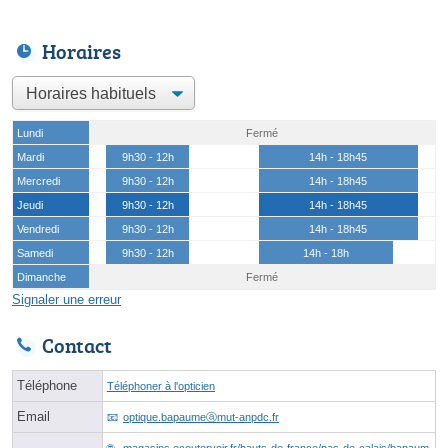
Horaires
Lundi
Fermé
Mardi
9h30 - 12h
14h - 18h45
Mercredi
9h30 - 12h
14h - 18h45
Jeudi
9h30 - 12h
14h - 18h45
Vendredi
9h30 - 12h
14h - 18h45
Samedi
9h30 - 12h
14h - 18h
Dimanche
Fermé
Signaler une erreur
Contact
Téléphone
Téléphoner à l'opticien
Email
optique.bapaumeⓐmut-anpdc.fr
magasins.ecoutervoir.fr/hauts-de-france/pas-de-calais/bapaum