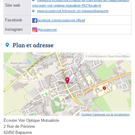
Site web
e/ecouter-voir-optique-mutualiste-452?locale=fr
www.ecoutervoir.fr/trouver-un-magasin/bapaume
Facebook
facebook.com/ecoutervoir.officiel
Instagram
@ecoutervoir
Plan et adresse
© contributeurs OpenStreetMap
Corriger l’adresse ou la localisation
Écouter Voir Optique Mutualiste
2 Rue de Péronne
62450 Bapaume