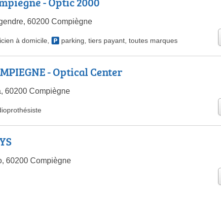
mpiègne - Optic 2000
gendre, 60200 Compiègne
icien à domicile
,
parking
,
tiers payant
,
toutes marques
MPIEGNE - Optical Center
a, 60200 Compiègne
ioprothésiste
RYS
no, 60200 Compiègne