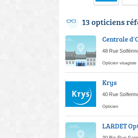
13 opticiens ré
Centrale d'
48 Rue Solféri
Opticien visagiste
Krys
40 Rue Solferi
Opticien
LARDET Opti
30 Bis Rue Sain