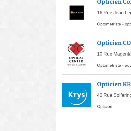
Opticien Co
16 Rue Jean Le
Optométriste
-
opt
Opticien CO
10 Rue Magent
Optométriste
-
aud
Opticien K
40 Rue Solféri
Opticien