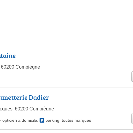
ntaine
o, 60200 Compiègne
Lunetterie Dadier
Jacques, 60200 Compiègne
-
opticien à domicile
,
parking
,
toutes marques