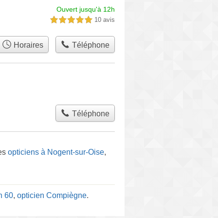
Ouvert jusqu'à 12h
10 avis
5,0 étoiles sur 5
Horaires
Téléphone
Téléphone
les
opticiens à Nogent-sur-Oise
,
n 60
,
opticien Compiègne
.