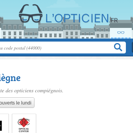
iègne
ste des
opticiens compiégnois
.
ouverts le lundi