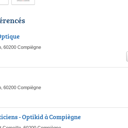
férencés
Optique
no, 60200 Compiègne
no, 60200 Compiègne
ciens - Optikid à Compiègne
t-Corneille, 60200 Compiègne