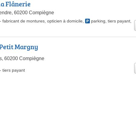
la Flânerie
endre, 60200 Compiègne
-
fabricant de montures
,
opticien à domicile
,
parking
,
tiers payant
,
Petit Margny
s, 60200 Compiègne
-
tiers payant