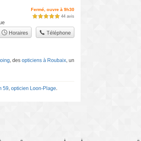
Fermé, ouvre à 9h30
44 avis
5,0 étoiles sur 5
ue
Horaires
Téléphone
coing
, des
opticiens à Roubaix
, un
n 59
,
opticien Loon-Plage
.