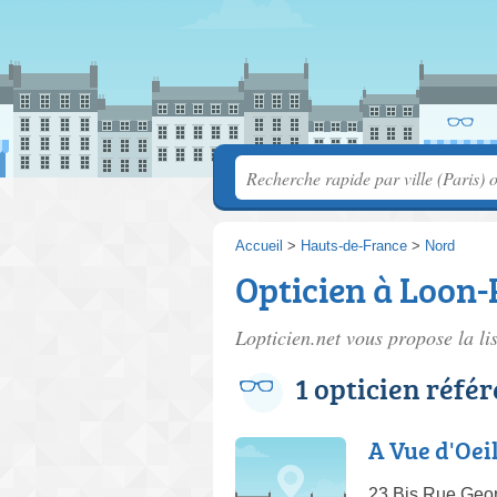
Accueil
>
Hauts-de-France
>
Nord
Opticien à Loon-
Lopticien.net vous propose la li
1 opticien réfé
A Vue d'Oei
23 Bis Rue Geo