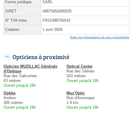
Forme juridique
SARL
SIRET
49875654300035
N° TVA Intra.
FR21498756543
Création
1 avril 2009
Éditer les informations de mon optométriste
Opticiens à proximité
Opticien MUZILLAC Générale
Optical Center
d'Optique
Rue des Silènes
Rue des Salicornes
243 mètres
63 mètres
Ouvert jusqu'à 19h
Ouvert jusqu'à 19h
Optika
Muz'Optic
Ambon
Rue d'Armorique
305 mètres
1.9 km
Ouvert jusqu'à 19h
Ouvert jusqu'à 19h