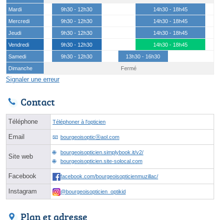
Mardi
9h30 - 12h30
14h30 - 18h45
Mercredi
9h30 - 12h30
14h30 - 18h45
Jeudi
9h30 - 12h30
14h30 - 18h45
Vendredi
9h30 - 12h30
14h30 - 18h45
Samedi
9h30 - 12h30
13h30 - 16h30
Dimanche
Fermé
Signaler une erreur
Contact
Téléphone
Téléphoner à l'opticien
Email
bourgeoisopticⓐaol.com
bourgeoisopticien.simplybook.it/v2/
Site web
bourgeoisopticien.site-solocal.com
Facebook
facebook.com/bourgeoisopticienmuzillac/
Instagram
@bourgeoisopticien_optikid
Plan et adresse