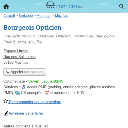
Accueil
>
Bretagne
>
Morbihan
>
Muzillac
Bourgeois Opticien
Cette fiche présente "Bourgeois Opticien", optométriste situé
espace
littoral
, 56190 Muzillac.
Espace Littoral
Rue des Salicornes
56190 Muzillac
📞 Appeler cet opticien
Optométriste
-
Ouvert jusqu'à 18h45
Services :
accès
PMR
(parking, entrée adaptée, places assises
PMR)
,
CB acceptée
,
uniquement sur
RDV
Recommander cet optométriste
Améliorer cette fiche
Autres opticiens à Muzillac