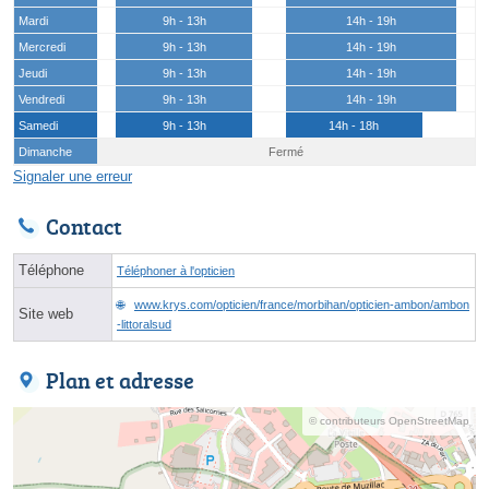
Mardi
9h - 13h
14h - 19h
Mercredi
9h - 13h
14h - 19h
Jeudi
9h - 13h
14h - 19h
Vendredi
9h - 13h
14h - 19h
Samedi
9h - 13h
14h - 18h
Dimanche
Fermé
Signaler une erreur
Contact
Téléphone
Téléphoner à l'opticien
www.krys.com/opticien/france/morbihan/opticien-ambon/ambon
Site web
-littoralsud
Plan et adresse
© contributeurs OpenStreetMap