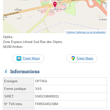
Corriger l’adresse ou la localisation
Optika
Zone Espace Littoral Sud Rue des Orpins
56190 Ambon
Trajet Waze
Trajet Maps
Informations
Enseigne
OPTIKA
Forme juridique
SAS
SIRET
53452198400011
N° TVA Intra.
FR85534521984