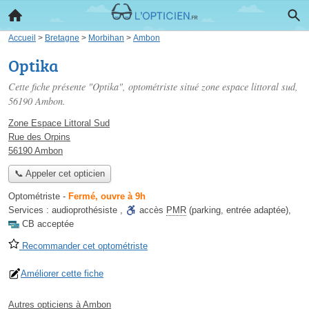
Accueil
>
Bretagne
>
Morbihan
>
Ambon
Optika
Cette fiche présente "Optika", optométriste situé
zone espace littoral sud
,
56190 Ambon.
Zone Espace Littoral Sud
Rue des Orpins
56190 Ambon
📞 Appeler cet opticien
Optométriste
-
Fermé, ouvre à 9h
Services :
audioprothésiste
,
accès
PMR
(parking, entrée adaptée)
,
CB acceptée
Recommander cet optométriste
Améliorer cette fiche
Autres opticiens à Ambon