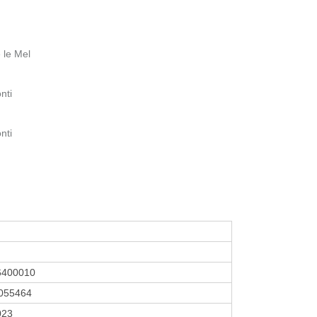
 le Mel
nti
nti
6400010
055464
2023