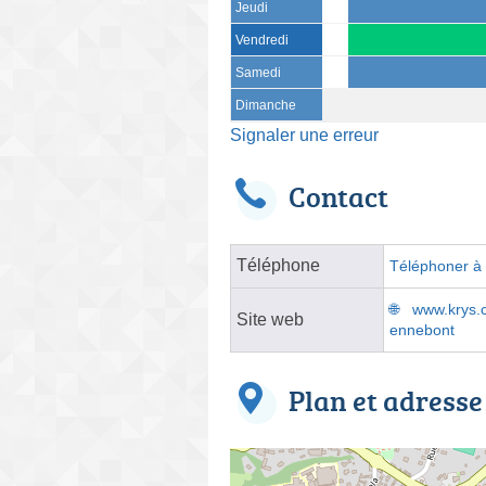
Jeudi
Vendredi
Samedi
Dimanche
Signaler une erreur
Contact
Téléphone
Téléphoner à l
www.krys.c
Site web
ennebont
Plan et adresse