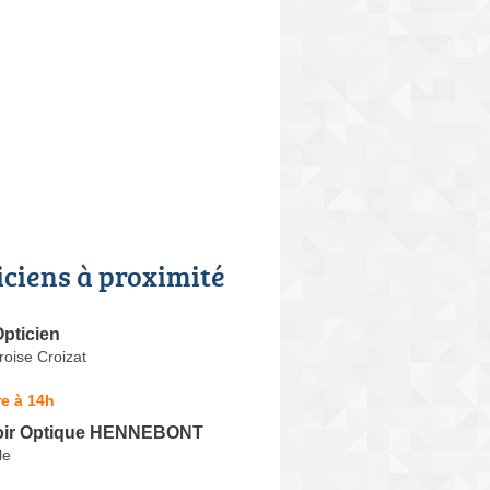
iciens à proximité
pticien
oise Croizat
e à 14h
oir Optique HENNEBONT
le