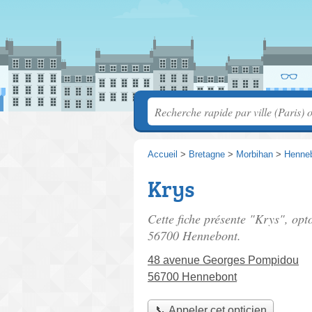
Accueil
>
Bretagne
>
Morbihan
>
Henne
Krys
Cette fiche présente "Krys", opt
56700 Hennebont.
48 avenue Georges Pompidou
56700 Hennebont
📞 Appeler cet opticien