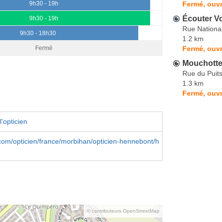
Fermé, ouvr
9h30 - 19h
Écouter Vo
9h30 - 19h
Rue Nationa
9h30 - 18h30
1.2 km
Fermé, ouvr
Fermé
Mouchotte 
Rue du Puits
1.3 km
Fermé, ouvr
'opticien
om/opticien/france/morbihan/opticien-hennebont/h
© contributeurs OpenStreetMap