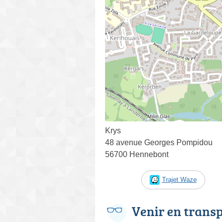
Krys
48 avenue Georges Pompidou
56700 Hennebont
Trajet Waze
Venir en trans