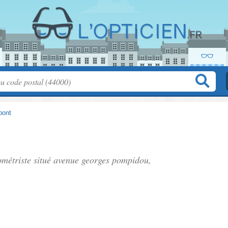
bont
ométriste situé
avenue georges pompidou
,