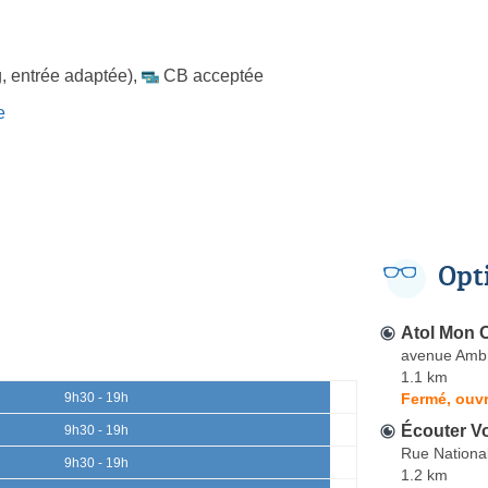
, entrée adaptée)
,
CB acceptée
e
Opt
Atol Mon O
avenue Ambr
1.1 km
Fermé, ouvr
9h30 - 19h
Écouter V
9h30 - 19h
Rue Nationa
9h30 - 19h
1.2 km