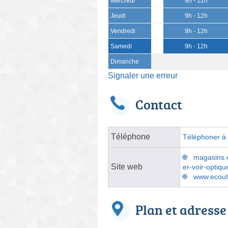
Mercredi
9h - 12h
Jeudi
9h - 12h
Vendredi
9h - 12h
Samedi
9h - 12h
Dimanche
Signaler une erreur
Contact
Téléphone
Téléphoner à l
magasins.e
Site web
er-voir-optiqu
www.ecoute
Plan et adresse