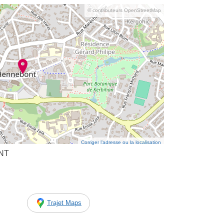
© contributeurs OpenStreetMap
Corriger l’adresse ou la localisation
ONT
Trajet Maps