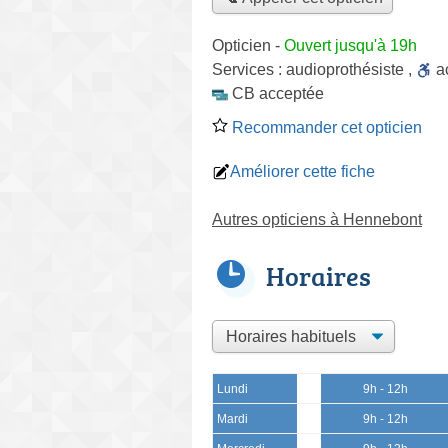
Opticien
-
Ouvert jusqu'à 19h
Services :
audioprothésiste
,
a
CB acceptée
Recommander cet opticien
Améliorer cette fiche
Autres opticiens à Hennebont
Horaires
Lundi
9h - 12h
Mardi
9h - 12h