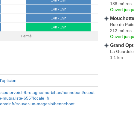
14h - 19h
138 mètres
Ouvert jusqu
14h - 19h
Mouchotte 
14h - 19h
Rue du Puits
14h - 19h
212 mètres
Ouvert jusqu
Fermé
Grand Opti
La Guardelo
1.1 km
'opticien
coutervoir.fr/bretagne/morbihan/hennebont/ecout
e-mutualiste-655?locale=fr
rvoir.fr/trouver-un-magasin/hennebont