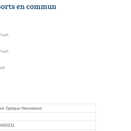
ports en commun
 Foch
 Foch
och
oir Optique Hennebont
5600231