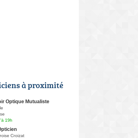
iciens à proximité
ir Optique Mutualiste
le
se
'à 19h
pticien
oise Croizat