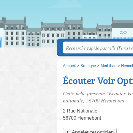
Accueil
>
Bretagne
>
Morbihan
>
Henne
Écouter Voir O
Cette fiche présente "Écouter 
nationale
, 56700 Hennebont.
2 Rue Nationale
56700 Hennebont
📞 Appeler cet opticien