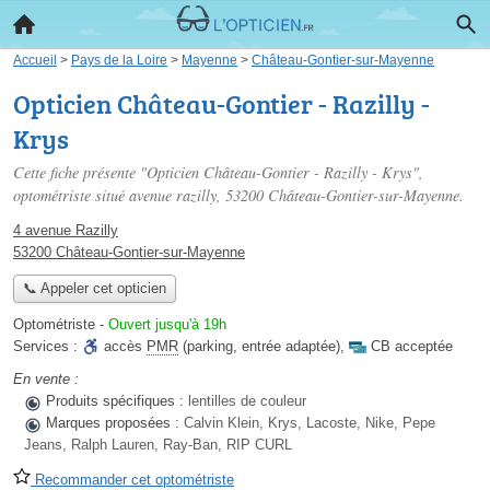
Accueil
>
Pays de la Loire
>
Mayenne
>
Château-Gontier-sur-Mayenne
Opticien Château-Gontier - Razilly -
Krys
Cette fiche présente "Opticien Château-Gontier - Razilly - Krys",
optométriste situé
avenue razilly
, 53200 Château-Gontier-sur-Mayenne.
4 avenue Razilly
53200 Château-Gontier-sur-Mayenne
📞 Appeler cet opticien
Optométriste
-
Ouvert jusqu'à 19h
Services :
accès
PMR
(parking, entrée adaptée)
,
CB acceptée
En vente :
Produits spécifiques :
lentilles de couleur
Marques proposées :
Calvin Klein, Krys, Lacoste, Nike, Pepe
Jeans, Ralph Lauren, Ray-Ban, RIP CURL
Recommander cet optométriste