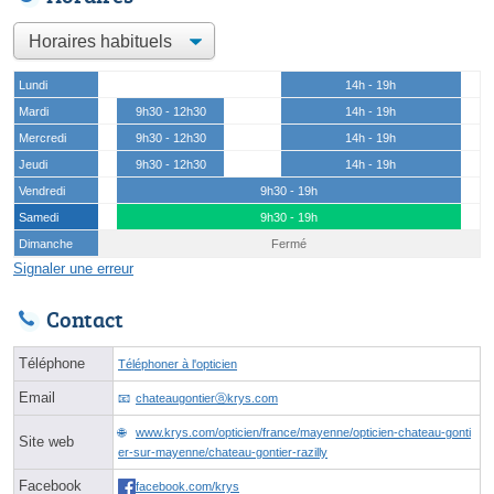
Lundi
14h - 19h
Mardi
9h30 - 12h30
14h - 19h
Mercredi
9h30 - 12h30
14h - 19h
Jeudi
9h30 - 12h30
14h - 19h
Vendredi
9h30 - 19h
Samedi
9h30 - 19h
Dimanche
Fermé
Signaler une erreur
Contact
Téléphone
Téléphoner à l'opticien
Email
chateaugontierⓐkrys.com
www.krys.com/opticien/france/mayenne/opticien-chateau-gonti
Site web
er-sur-mayenne/chateau-gontier-razilly
Facebook
facebook.com/krys