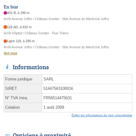
En bus
401-B, à 290 m
Arrêt Avenue Joffre / Château-Gontier - 8bis Avenue du Maréchal Joffre
118-AD, à 632 m
Arrêt Hôpital / Château-Gontier - Rue Thiers
Ligne 118, à 290 m
Arrêt Avenue Joffre / Château-Gontier - 8bis Avenue du Maréchal Joffre
Voir tout
Informations
Forme juridique
SARL
SIRET
51447563100016
N° TVA Intra.
FR56514475631
Création
1 août 2009
Éditer les informations de mon optométriste
Opticiens à proximité