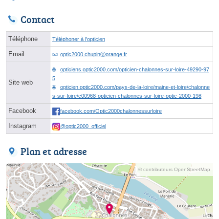
Contact
Téléphone
Téléphoner à l'opticien
Email
optic2000.chupinⓐorange.fr
opticiens.optic2000.com/opticien-chalonnes-sur-loire-49290-97
5
Site web
opticien.optic2000.com/pays-de-la-loire/maine-et-loire/chalonne
s-sur-loire/c00968-opticien-chalonnes-sur-loire-optic-2000-198
Facebook
facebook.com/Optic2000chalonnessurloire
Instagram
@optic2000_officiel
Plan et adresse
© contributeurs OpenStreetMap