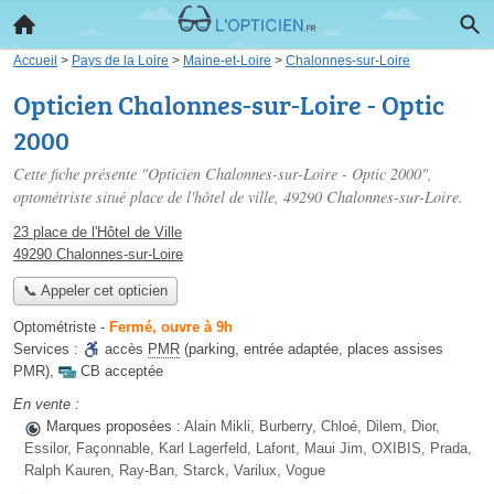
Accueil
>
Pays de la Loire
>
Maine-et-Loire
>
Chalonnes-sur-Loire
Opticien Chalonnes-sur-Loire - Optic
2000
Cette fiche présente "Opticien Chalonnes-sur-Loire - Optic 2000",
optométriste situé
place de l'hôtel de ville
, 49290 Chalonnes-sur-Loire.
23 place de l'Hôtel de Ville
49290 Chalonnes-sur-Loire
📞 Appeler cet opticien
Optométriste
-
Fermé, ouvre à 9h
Services :
accès
PMR
(parking, entrée adaptée, places assises
PMR)
,
CB acceptée
En vente :
Marques proposées :
Alain Mikli, Burberry, Chloé, Dilem, Dior,
Essilor, Façonnable, Karl Lagerfeld, Lafont, Maui Jim, OXIBIS, Prada,
Ralph Kauren, Ray-Ban, Starck, Varilux, Vogue