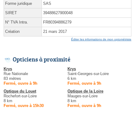
Forme juridique
SAS
SIRET
39488627900048
N° TVA Intra.
FR80394886279
Création
21 mars 2017
Éditer les informations de mon optométriste
Opticiens à proximité
Krys
Krys
Rue Nationale
Saint-Georges-sur-Loire
83 mètres
6 km
Fermé, ouvre à 9h
Fermé, ouvre à 9h
Optique du Louet
Optique de la Loire
Rochefort-sur-Loire
Mauges-sur-Loire
8 km
8 km
Fermé, ouvre à 15h30
Fermé, ouvre à 9h