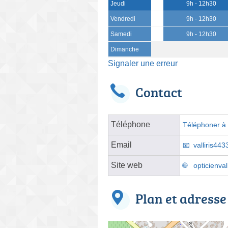
Jeudi
9h - 12h30
Vendredi
9h - 12h30
Samedi
9h - 12h30
Dimanche
Signaler une erreur
Contact
Téléphone
Téléphoner à l
Email
valliris44
Site web
opticienval
Plan et adresse