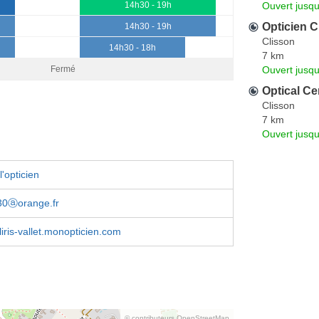
Ouvert jusqu
14h30 - 19h
Opticien 
14h30 - 19h
Clisson
14h30 - 18h
7 km
Ouvert jusqu
Fermé
Optical Ce
Clisson
7 km
Ouvert jusqu
'opticien
330ⓐorange.fr
liris-vallet.monopticien.com
© contributeurs OpenStreetMap