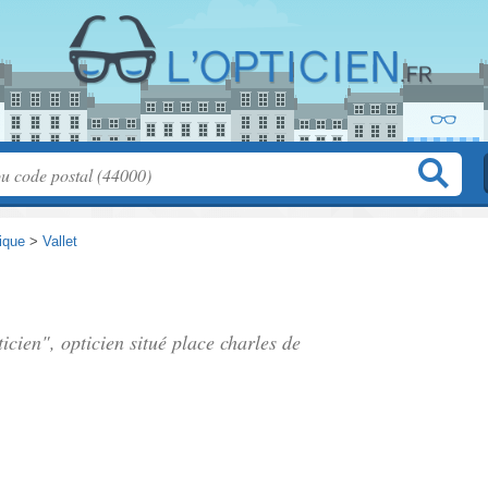
tique
>
Vallet
ticien", opticien situé
place charles de