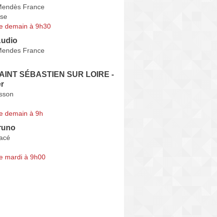
Mendès France
se
e demain à 9h30
Audio
Mendes France
SAINT SÉBASTIEN SUR LOIRE -
er
isson
e demain à 9h
runo
acé
e mardi à 9h00