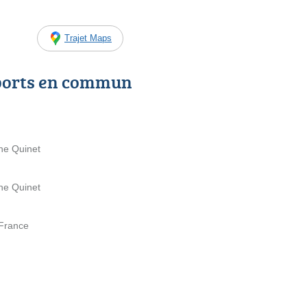
Trajet Maps
ports en commun
he Quinet
he Quinet
 France