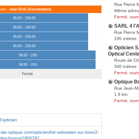
Rue Pierre 
ain :
Jour férié (Assomption)
Même adres
Fermé, ouvr
9h30 - 19h30
SARL 4 l'
9h30 - 19h30
Rue Pierre 
9h30 - 19h30
195 mètres
9h30 - 19h30
Opticien 
Optical Cent
9h30 - 20h
Route de Cl
9h30 - 20h
340 mètres
Fermé, ouvr
Fermé
Optique B
Rue Jean-M
1.9 km
Fermé, ouvr
'opticien
le-optique.com/opticien/l/st-sebastien-sur-loire/2-
des-france/1800297