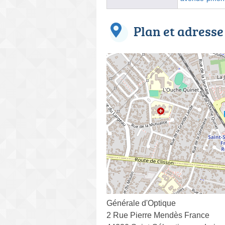
Plan et adresse
Générale d'Optique
2 Rue Pierre Mendès France