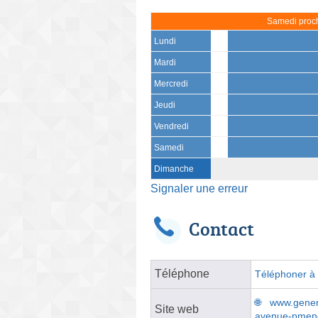
Samedi proch
Lundi
Mardi
Mercredi
Jeudi
Vendredi
Samedi
Dimanche
Signaler une erreur
Contact
Téléphone
Téléphoner à l
www.genera
Site web
avenue-pmen