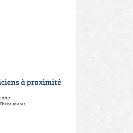
iciens à proximité
enne
Thébaudières