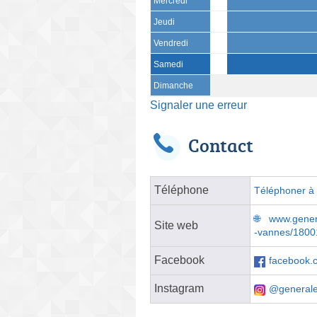
Mercredi
Jeudi
Vendredi
Samedi
Dimanche
Signaler une erreur
Contact
Téléphone
Téléphoner à l
www.genera
Site web
-vannes/1800
Facebook
facebook.
Instagram
@generale