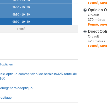
9h30 - 19h30
Fermé, ouvr
9h30 - 19h30
Opticien 
Orvault
9h30 - 19h30
370 mètres
9h30 - 19h30
Fermé, ouvr
Fermé
Direct Opt
Orvault
420 mètres
Fermé, ouvr
'opticien
le-optique.com/opticien/l/st-herblain/325-route-de
160
com/generaledoptique/
optique