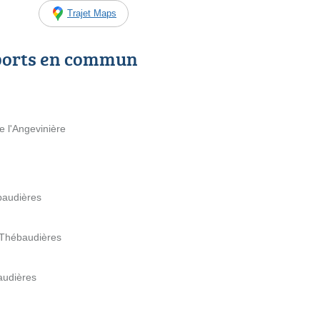
Trajet Maps
ports en commun
e l'Angevinière
baudières
 Thébaudières
audières