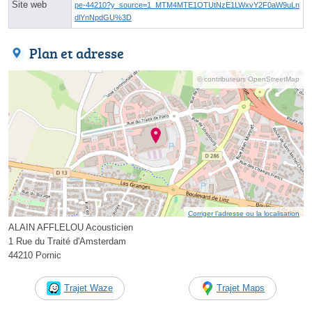
Site web
pe-44210?y_source=1_MTM4MTE1OTUtNzE1LWxvY2F0aW9uLn
dlYnNpdGU%3D
Plan et adresse
© contributeurs OpenStreetMap
Corriger l’adresse ou la localisation
ALAIN AFFLELOU Acousticien
1 Rue du Traité d'Amsterdam
44210 Pornic
Trajet Waze
Trajet Maps