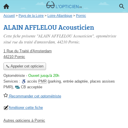
Accueil
>
Pays de la Loire
>
Loire-Atlantique
>
Pornic
ALAIN AFFLELOU Acousticien
Cette fiche présente "ALAIN AFFLELOU Acousticien", optométriste
situé
rue du traité d'amsterdam
, 44210 Pornic.
1 Rue du Traité d'Amsterdam
44210 Pornic
📞 Appeler cet opticien
Optométriste
-
Ouvert jusqu'à 20h
Services :
accès
PMR
(parking, entrée adaptée, places assises
PMR)
,
CB acceptée
Recommander cet optométriste
Améliorer cette fiche
Autres opticiens à Pornic