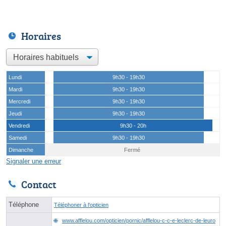
Horaires
Lundi
9h30 - 19h30
Mardi
9h30 - 19h30
Mercredi
9h30 - 19h30
Jeudi
9h30 - 19h30
Vendredi
9h30 - 20h
Samedi
9h30 - 19h30
Dimanche
Fermé
Signaler une erreur
Contact
Téléphone
Téléphoner à l'opticien
www.afflelou.com/opticien/pornic/afflelou-c-c-e-leclerc-de-leuro