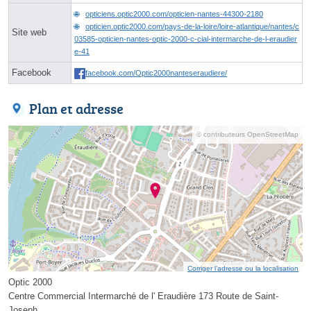
opticiens.optic2000.com/opticien-nantes-44300-2180
opticien.optic2000.com/pays-de-la-loire/loire-atlantique/nantes/c
Site web
03585-opticien-nantes-optic-2000-c-cial-intermarche-de-l-eraudier
e-41
Facebook
facebook.com/Optic2000nanteseraudiere/
Plan et adresse
© contributeurs OpenStreetMap
Corriger l’adresse ou la localisation
Optic 2000
Centre Commercial Intermarché de l' Eraudière 173 Route de Saint-
Joseph