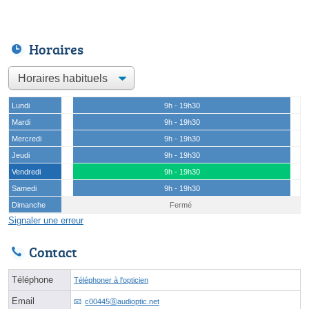
Horaires
Lundi
9h - 19h30
Mardi
9h - 19h30
Mercredi
9h - 19h30
Jeudi
9h - 19h30
Vendredi
9h - 19h30
Samedi
9h - 19h30
Dimanche
Fermé
Signaler une erreur
Contact
Téléphone
Téléphoner à l'opticien
Email
c00445ⓐaudioptic.net