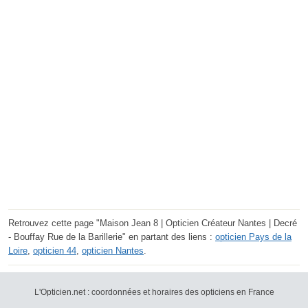
Retrouvez cette page "Maison Jean 8 | Opticien Créateur Nantes | Decré
- Bouffay Rue de la Barillerie" en partant des liens :
opticien Pays de la
Loire
,
opticien 44
,
opticien Nantes
.
L'Opticien.net : coordonnées et horaires des opticiens en France