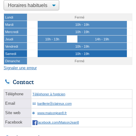
Lundi
Fermé
Mardi
10h - 19h
Mercredi
10h - 19h
Jeudi
10h - 13h
14h - 19h
Vendredi
10h - 19h
Samedi
10h - 19h
Dimanche
Fermé
Signaler une erreur
Contact
Téléphone
Téléphoner à l'opticien
Email
barillerieⓐclaireux.com
Site web
www.maisonjean8.fr
Facebook
facebook.com/MaisonJean8