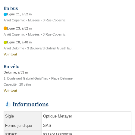
En bus
Ligne C1, à 52 m
Arrêt Copernic - Musées - 3 Rue Copernic
Ligne C3, à 52 m
Arrêt Copernic - Musées - 3 Rue Copernic
Ligne C8, à 48 m
Arrêt Delorme - 3 Boulevard Gabriel Guist'Hau
Voir tout
En vélo
Delorme, à 33 m
1, Boulevard Gabriel Guist'hau - Place Delorme
Capacité : 20 vélos
Voir tout
Informations
Sigle
Optique Metayer
Forme juridique
SAS
SIRET
87180115500015