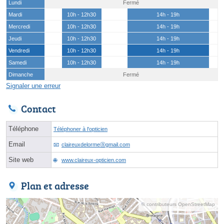
Lundi
Fermé
Mardi
10h - 12h30
14h - 19h
Mercredi
10h - 12h30
14h - 19h
Jeudi
10h - 12h30
14h - 19h
Vendredi
10h - 12h30
14h - 19h
Samedi
10h - 12h30
14h - 19h
Dimanche
Fermé
Signaler une erreur
Contact
Téléphone
Téléphoner à l'opticien
Email
claireuxdelormeⓐgmail.com
Site web
www.claireux-opticien.com
Plan et adresse
© contributeurs OpenStreetMap