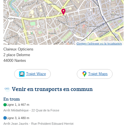
Corriger l’adresse ou la localisation
Claireux Opticiens
2 place Delorme
44000 Nantes
Trajet Waze
Trajet Maps
Venir en transports en commun
En tram
Ligne 1, à 467 m
Arrêt Médiathèque - 22 Quai de la Fosse
Ligne 3, à 480 m
Arrêt Jean Jaurès - Rue Président Edouard Herriot