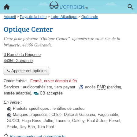
Accueil
>
Pays de la Loire
>
Loire-Atlantique
>
Guérande
Optique Center
Cette fiche présente "Optique Center", optométriste situé
rue de la
briquerie
, 44350 Guérande.
3 Rue de la Briquerie
44350 Guérande
📞 Appeler cet opticien
Optométriste
-
Fermé, ouvre demain à 9h
Services :
audioprothésiste
,
tiers payant
,
accès
PMR
(parking,
entrée adaptée)
,
CB acceptée
En vente :
Produits spécifiques :
lentilles de couleur
Marques proposées :
Chloé, Dolce & Gabbana, Façonnable,
GUCCI, Hugo Boss, Julbo, Lacoste, Oakley, Paul & Joe, Persol,
Prada, Ray-Ban, Tom Ford
Recommander cet optométriste