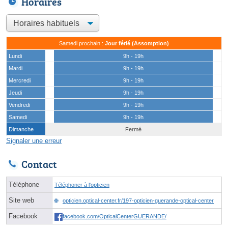
Horaires
Samedi prochain :
Jour férié (Assomption)
Lundi
9h - 19h
Mardi
9h - 19h
Mercredi
9h - 19h
Jeudi
9h - 19h
Vendredi
9h - 19h
Samedi
9h - 19h
Dimanche
Fermé
Signaler une erreur
Contact
Téléphone
Téléphoner à l'opticien
Site web
opticien.optical-center.fr/197-opticien-guerande-optical-center
Facebook
facebook.com/OpticalCenterGUERANDE/