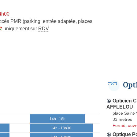
14h00
ccès
PMR
(parking, entrée adaptée, places
uniquement sur
RDV
Opt
Opticien
AFFLELOU
place Saint-
33 mètres
14h - 18h
Fermé, ouvr
14h - 18h30
Optique P