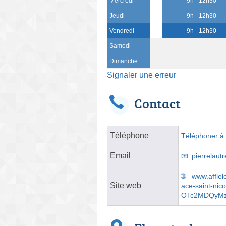
Mercredi
9h - 12h30
Jeudi
9h - 12h30
Vendredi
9h - 12h30
Samedi
Dimanche
Signaler une erreur
Contact
Téléphone
Téléphoner à l
Email
pierrelau
www.afflel
Site web
ace-saint-n
OTc2MDQyMz