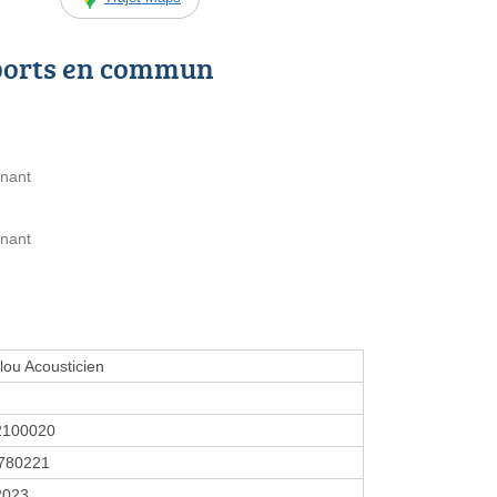
ports en commun
unant
unant
elou Acousticien
2100020
780221
2023