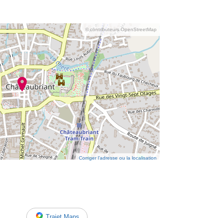
© contributeurs OpenStreetMap
Corriger l’adresse ou la localisation
Trajet Maps