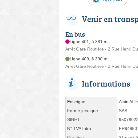
Venir en trans
En bus
Ligne 401, à 381 m
Arrêt Gare Routière - 2 Rue Henri D
Ligne 409, à 390 m
Arrêt Gare Routière - 2 Rue Henri D
Informations
Enseigne
Alain Affl
Forme juridique
SAS
SIRET
9507802
N° TVA Intra.
FR94950
Création
21 mars 