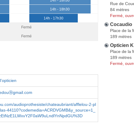
14h - 18h30
Rue de Cou
84 mètres
14h - 18h30
Fermé, ouvr
14h - 17h30
Cocaudio
Fermé
Place de la 
189 mètres
Fermé
Opticien 
Place de la 
189 mètres
Fermé, ouvr
'opticien
tredouⓐgmail.com
ou.com/audioprothesiste/chateaubriant/afflelou-2-pl
icolas-44110?codemedia=ACRDVGMB&y_source=1_
EtNzE1LWxvY2F0aW9uLndlYnNpdGU%3D