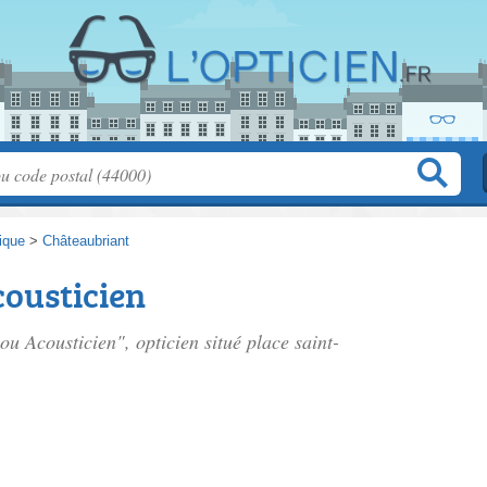
tique
>
Châteaubriant
cousticien
lou Acousticien", opticien situé
place saint-