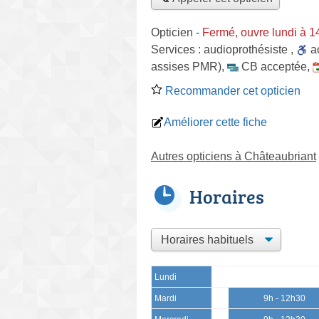
Opticien
-
Fermé, ouvre lundi à 
Services :
audioprothésiste
,
a
assises PMR)
,
CB acceptée
,
Recommander cet opticien
Améliorer cette fiche
Autres opticiens à Châteaubriant
Horaires
Lundi
Mardi
9h - 12h30