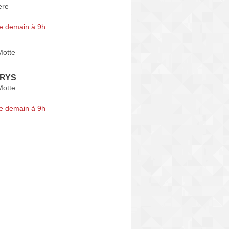
ere
e demain à 9h
Motte
KRYS
Motte
e demain à 9h