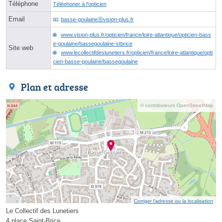
Téléphone
Téléphoner à l'opticien
Email
basse-goulaineⓐvision-plus.fr
www.vision-plus.fr/opticien/france/loire-atlantique/opticien-bass
e-goulaine/bassegoulaine-stbrice
Site web
www.lecollectifdeslunetiers.fr/opticien/france/loire-atlantique/opti
cien-basse-goulaine/bassegoulaine
Plan et adresse
© contributeurs OpenStreetMap
Corriger l’adresse ou la localisation
Le Collectif des Lunetiers
4 place Saint-Brice