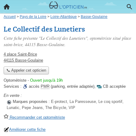
Accueil
>
Pays de la Loire
>
Loire-Atlantique
>
Basse-Goulaine
Le Collectif des Lunetiers
Cette fiche présente "Le Collectif des Lunetiers", optométriste situé
place
saint-brice
, 44115 Basse-Goulaine.
4 place Saint-Brice
44115 Basse-Goulaine
📞 Appeler cet opticien
Optométriste
-
Ouvert jusqu'à 19h
Services :
accès
PMR
(parking, entrée adaptée)
,
CB acceptée
En vente :
Marques proposées :
E-protect, La Paresseuse, Le coq sportif,
Lunatic, Pepe Jeans, The Bicycle, VIP
Recommander cet optométriste
Améliorer cette fiche