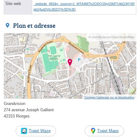
Site web
_website_465&y_source=1_MTA4MTk2ODQ2Ny03MTUtbG9jYXR
pb24ud2Vic2l0ZQ%3D%3D
Plan et adresse
© contributeurs OpenStreetMap
Corriger l’adresse ou la localisation
Grandvision
274 avenue Joseph Gallieni
42153 Riorges
Trajet Waze
Trajet Maps