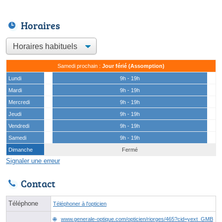
Horaires
Samedi prochain :
Jour férié (Assomption)
Lundi
9h - 19h
Mardi
9h - 19h
Mercredi
9h - 19h
Jeudi
9h - 19h
Vendredi
9h - 19h
Samedi
9h - 19h
Dimanche
Fermé
Signaler une erreur
Contact
Téléphone
Téléphoner à l'opticien
www.generale-optique.com/opticien/riorges/465?cid=yext_GMB