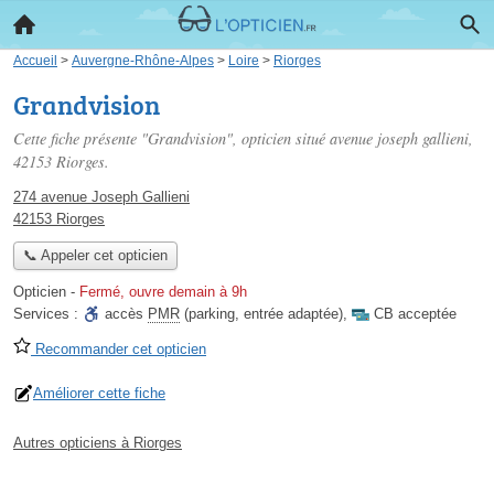
Accueil
>
Auvergne-Rhône-Alpes
>
Loire
>
Riorges
Grandvision
Cette fiche présente "Grandvision", opticien situé
avenue joseph gallieni
,
42153 Riorges.
274 avenue Joseph Gallieni
42153 Riorges
📞 Appeler cet opticien
Opticien
-
Fermé, ouvre demain à 9h
Services :
accès
PMR
(parking, entrée adaptée)
,
CB acceptée
Recommander cet opticien
Améliorer cette fiche
Autres opticiens à Riorges