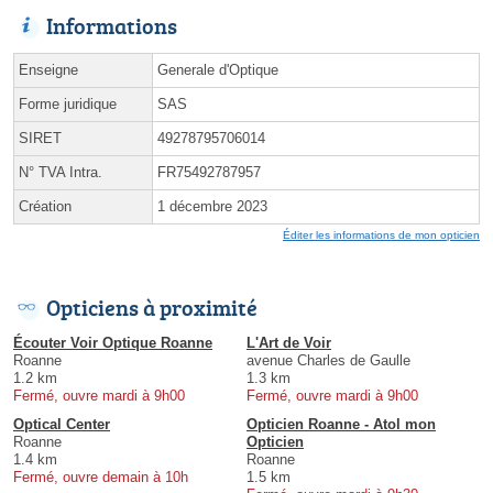
Informations
Enseigne
Generale d'Optique
Forme juridique
SAS
SIRET
49278795706014
N° TVA Intra.
FR75492787957
Création
1 décembre 2023
Éditer les informations de mon opticien
Opticiens à proximité
Écouter Voir Optique Roanne
L'Art de Voir
Roanne
avenue Charles de Gaulle
1.2 km
1.3 km
Fermé, ouvre mardi à 9h00
Fermé, ouvre mardi à 9h00
Optical Center
Opticien Roanne - Atol mon
Roanne
Opticien
1.4 km
Roanne
Fermé, ouvre demain à 10h
1.5 km