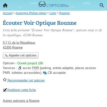
Accueil
>
Auvergne-Rhône-Alpes
>
Loire
>
Roanne
Écouter Voir Optique Roanne
Cette fiche présente "Écouter Voir Optique Roanne", opticien situé
cr de
la république
, 42300 Roanne.
5-7 Cr de la République
42300 Roanne
📞 Appeler cet opticien
Opticien
-
Ouvert jusqu'à 18h
Services :
accès
PMR
(parking, entrée adaptée, places assises
PMR, toilettes accessibles)
,
CB acceptée
Recommander cet opticien
Améliorer cette fiche
Autres opticiens à Roanne