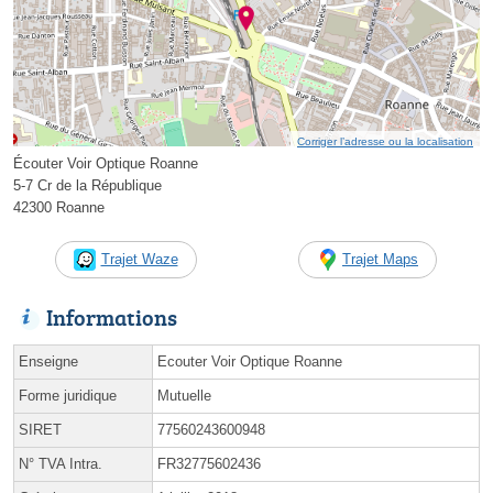
Corriger l’adresse ou la localisation
Écouter Voir Optique Roanne
5-7 Cr de la République
42300 Roanne
Trajet Waze
Trajet Maps
Informations
Enseigne
Ecouter Voir Optique Roanne
Forme juridique
Mutuelle
SIRET
77560243600948
N° TVA Intra.
FR32775602436