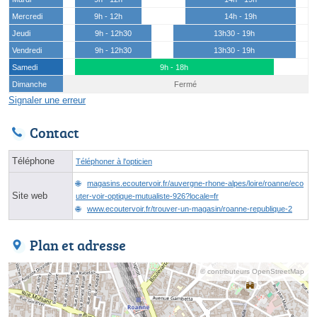
Mercredi
9h - 12h
14h - 19h
Jeudi
9h - 12h30
13h30 - 19h
Vendredi
9h - 12h30
13h30 - 19h
Samedi
9h - 18h
Dimanche
Fermé
Signaler une erreur
Contact
Téléphone
Téléphoner à l'opticien
magasins.ecoutervoir.fr/auvergne-rhone-alpes/loire/roanne/eco
Site web
uter-voir-optique-mutualiste-926?locale=fr
www.ecoutervoir.fr/trouver-un-magasin/roanne-republique-2
Plan et adresse
© contributeurs OpenStreetMap