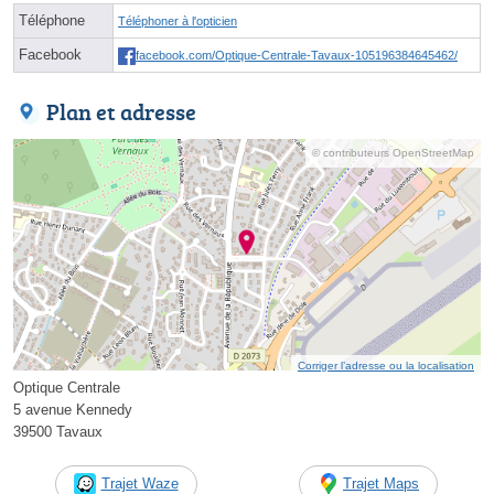
Téléphone
Téléphoner à l'opticien
Facebook
facebook.com/Optique-Centrale-Tavaux-105196384645462/
Plan et adresse
© contributeurs OpenStreetMap
Corriger l’adresse ou la localisation
Optique Centrale
5 avenue Kennedy
39500 Tavaux
Trajet Waze
Trajet Maps