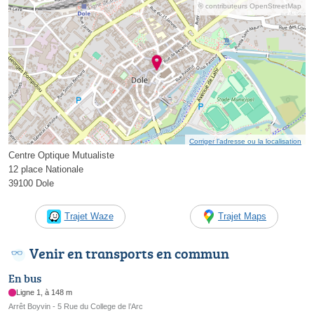
© contributeurs OpenStreetMap
Corriger l’adresse ou la localisation
Centre Optique Mutualiste
12 place Nationale
39100 Dole
Trajet Waze
Trajet Maps
Venir en transports en commun
En bus
Ligne 1, à 148 m
Arrêt Boyvin - 5 Rue du College de l’Arc