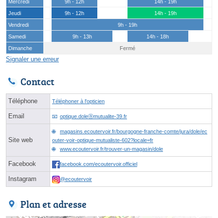
Mercredi
9h - 12h
14h - 19h
Jeudi
9h - 12h
14h - 19h
Vendredi
9h - 19h
Samedi
9h - 13h
14h - 18h
Dimanche
Fermé
Signaler une erreur
Contact
Téléphone
Téléphoner à l'opticien
Email
optique.doleⓐmutualite-39.fr
magasins.ecoutervoir.fr/bourgogne-franche-comte/jura/dole/ec
Site web
outer-voir-optique-mutualiste-602?locale=fr
www.ecoutervoir.fr/trouver-un-magasin/dole
Facebook
facebook.com/ecoutervoir.officiel
Instagram
@ecoutervoir
Plan et adresse