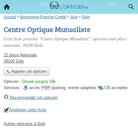
Accueil
>
Bourgogne-Franche-Comté
>
Jura
>
Dole
Centre Optique Mutualiste
Cette fiche présente "Centre Optique Mutualiste", opticien situé
place
nationale
, 39100 Dole.
12 place Nationale
39100 Dole
📞 Appeler cet opticien
Opticien
-
Ouvert jusqu'à 19h
Services :
accès
PMR
(parking, entrée adaptée)
,
CB acceptée
Recommander cet opticien
Améliorer cette fiche
Autres opticiens à Dole