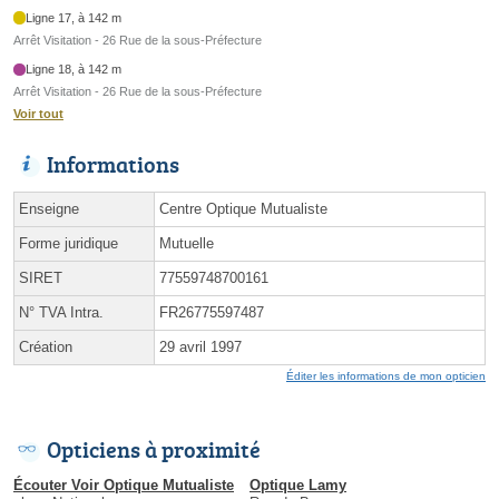
Ligne 17, à 142 m
Arrêt Visitation - 26 Rue de la sous-Préfecture
Ligne 18, à 142 m
Arrêt Visitation - 26 Rue de la sous-Préfecture
Voir tout
Informations
Enseigne
Centre Optique Mutualiste
Forme juridique
Mutuelle
SIRET
77559748700161
N° TVA Intra.
FR26775597487
Création
29 avril 1997
Éditer les informations de mon opticien
Opticiens à proximité
Écouter Voir Optique Mutualiste
Optique Lamy