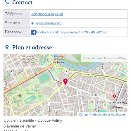
Contact
Téléphone
Téléphoner à l'opticien
Site web
optiquevalmy.com
Facebook
facebook.com/Optique-valmy-1682866405282321
Plan et adresse
© contributeurs OpenStreetMap
Corriger l’adresse ou la localisation
Opticien Grenoble - Optique Valmy
6 avenue de Valmy