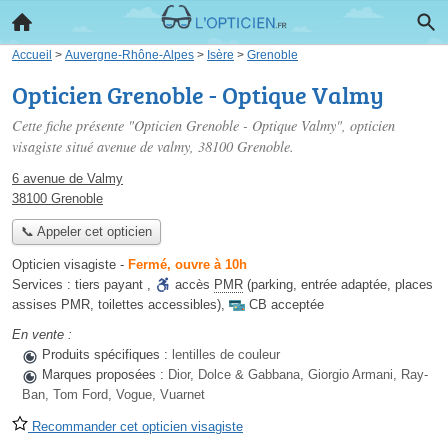
Accueil
>
Auvergne-Rhône-Alpes
>
Isère
>
Grenoble
Opticien Grenoble - Optique Valmy
Cette fiche présente "Opticien Grenoble - Optique Valmy", opticien
visagiste situé
avenue de valmy
, 38100 Grenoble.
6 avenue de Valmy
38100 Grenoble
📞 Appeler cet opticien
Opticien visagiste
-
Fermé, ouvre à 10h
Services :
tiers payant
,
accès
PMR
(parking, entrée adaptée, places
assises PMR, toilettes accessibles)
,
CB acceptée
En vente :
Produits spécifiques :
lentilles de couleur
Marques proposées :
Dior, Dolce & Gabbana, Giorgio Armani, Ray-
Ban, Tom Ford, Vogue, Vuarnet
Recommander cet opticien visagiste