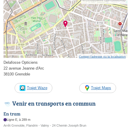
© contributeurs OpenStreetMap
Corriger l’adresse ou la localisation
Delafosse Opticiens
22 avenue Jeanne d'Arc
38100 Grenoble
Trajet Waze
Trajet Maps
Venir en transports en commun
En tram
Ligne E, à 289 m
Arrêt Grenoble, Flandrin - Valmy - 24 Chemin Joseph Brun