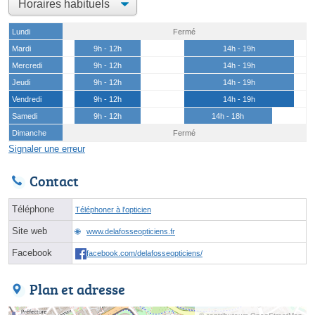
Lundi
Fermé
Mardi
9h - 12h
14h - 19h
Mercredi
9h - 12h
14h - 19h
Jeudi
9h - 12h
14h - 19h
Vendredi
9h - 12h
14h - 19h
Samedi
9h - 12h
14h - 18h
Dimanche
Fermé
Signaler une erreur
Contact
Téléphone
Téléphoner à l'opticien
Site web
www.delafosseopticiens.fr
Facebook
facebook.com/delafosseopticiens/
Plan et adresse