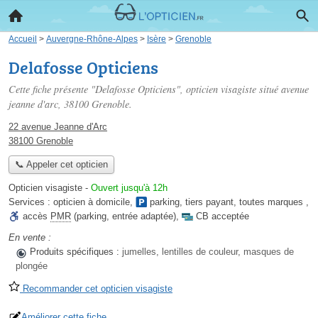
Accueil
>
Auvergne-Rhône-Alpes
>
Isère
>
Grenoble
Delafosse Opticiens
Cette fiche présente "Delafosse Opticiens", opticien visagiste situé
avenue
jeanne d'arc
, 38100 Grenoble.
22 avenue Jeanne d'Arc
38100 Grenoble
📞 Appeler cet opticien
Opticien visagiste
-
Ouvert jusqu'à 12h
Services :
opticien à domicile
,
parking
,
tiers payant
,
toutes marques
,
accès
PMR
(parking, entrée adaptée)
,
CB acceptée
En vente :
Produits spécifiques :
jumelles, lentilles de couleur, masques de
plongée
Recommander cet opticien visagiste
Améliorer cette fiche