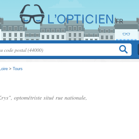
Loire
>
Tours
Krys", optométriste situé
rue nationale
,