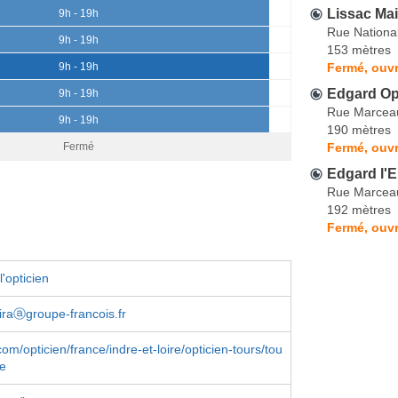
Lissac Ma
9h - 19h
Rue Nationa
9h - 19h
153 mètres
Fermé, ouvr
9h - 19h
Edgard Opt
9h - 19h
Rue Marcea
9h - 19h
190 mètres
Fermé, ouvr
Fermé
Edgard l'E
Rue Marcea
192 mètres
Fermé, ouvr
'opticien
eiraⓐgroupe-francois.fr
om/opticien/france/indre-et-loire/opticien-tours/tou
le