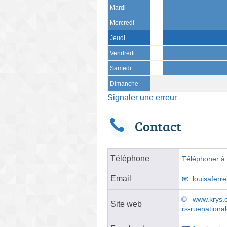
Mardi
Mercredi
Jeudi
Vendredi
Samedi
Dimanche
Signaler une erreur
Contact
Téléphone
Téléphoner à l
Email
louisaferr
www.krys.c
Site web
rs-ruenationa