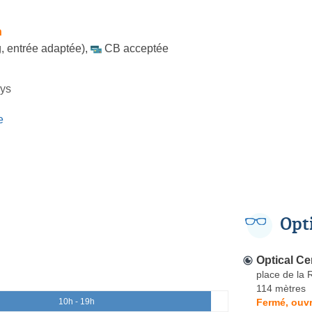
h
, entrée adaptée)
,
CB acceptée
rys
e
Opt
Optical Ce
place de la 
114 mètres
Fermé, ouvr
10h - 19h