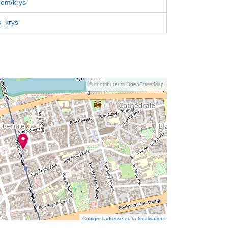
com/krys
s_krys
© contributeurs OpenStreetMap
Corriger l’adresse ou la localisation