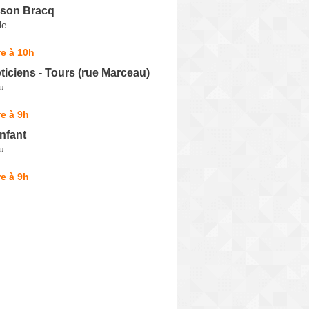
ison Bracq
le
e à 10h
iciens - Tours (rue Marceau)
u
e à 9h
nfant
u
e à 9h