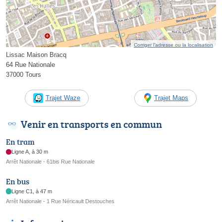
Corriger l’adresse ou la localisation
Lissac Maison Bracq
64 Rue Nationale
37000 Tours
Trajet Waze
Trajet Maps
Venir en transports en commun
En tram
Ligne A, à 30 m
Arrêt Nationale - 61bis Rue Nationale
En bus
Ligne C1, à 47 m
Arrêt Nationale - 1 Rue Néricault Destouches