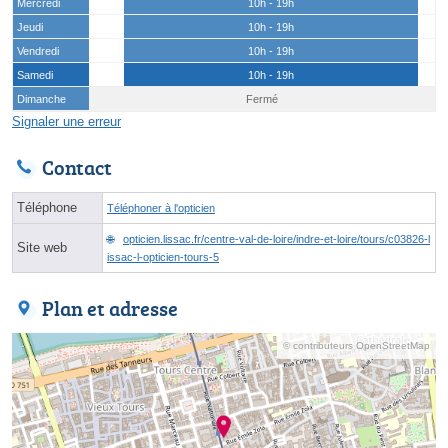
Mercredi
10h - 19h
Jeudi
10h - 19h
Vendredi
10h - 19h
Samedi
10h - 19h
Dimanche
Fermé
Signaler une erreur
Contact
Téléphone
Téléphoner à l'opticien
opticien.lissac.fr/centre-val-de-loire/indre-et-loire/tours/c03826-l
Site web
issac-l-opticien-tours-5
Plan et adresse
© contributeurs OpenStreetMap