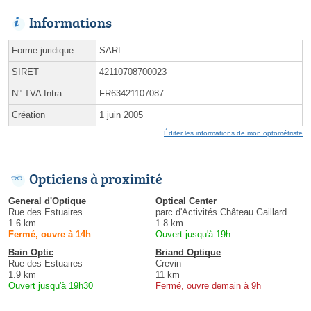
Informations
Forme juridique
SARL
SIRET
42110708700023
N° TVA Intra.
FR63421107087
Création
1 juin 2005
Éditer les informations de mon optométriste
Opticiens à proximité
General d'Optique
Optical Center
Rue des Estuaires
parc d'Activités Château Gaillard
1.6 km
1.8 km
Fermé, ouvre à 14h
Ouvert jusqu'à 19h
Bain Optic
Briand Optique
Rue des Estuaires
Crevin
1.9 km
11 km
Ouvert jusqu'à 19h30
Fermé, ouvre demain à 9h