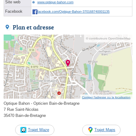
Site web
www.optique-bahon.com
Facebook
facebook.com/Optique-Bahon-370168740001135
Plan et adresse
© contributeurs OpenStreetMap
Corriger l’adresse ou la localisation
Optique Bahon - Opticien Bain-de-Bretagne
7 Rue Saint-Nicolas
35470 Bain-de-Bretagne
Trajet Waze
Trajet Maps