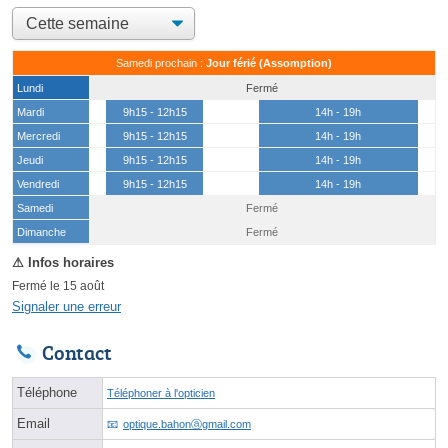
Samedi prochain :
Jour férié (Assomption)
Lundi
Fermé
Mardi
9h15 - 12h15
14h - 19h
Mercredi
9h15 - 12h15
14h - 19h
Jeudi
9h15 - 12h15
14h - 19h
Vendredi
9h15 - 12h15
14h - 19h
Samedi
Fermé
(15 août)
Dimanche
Fermé
Fermé le 15 août
Signaler une erreur
Contact
Téléphone
Téléphoner à l'opticien
Email
optique.bahonⓐgmail.com