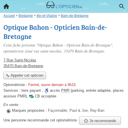
Accueil
>
Bretagne
>
Ille-et-Vilaine
>
Bain-de-Bretagne
Optique Bahon - Opticien Bain-de-
Bretagne
Cette fiche présente "Optique Bahon - Opticien Bain-de-Bretagne",
optométriste situé
rue saint-nicolas
, 35470 Bain-de-Bretagne.
7 Rue Saint-Nicolas
35470 Bain-de-Bretagne
📞 Appeler cet opticien
Optométriste
-
Fermé, ouvre demain à 9h15
Services :
tiers payant
,
accès
PMR
(parking, entrée adaptée, places
assises PMR)
,
CB acceptée
En vente :
Marques proposées :
Façonnable, Paul & Joe, Ray-Ban
Une personne
recommande
cet optométriste.
Je recommande