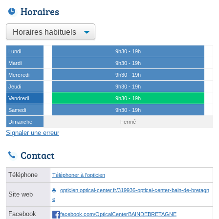
Horaires
Lundi
9h30 - 19h
Mardi
9h30 - 19h
Mercredi
9h30 - 19h
Jeudi
9h30 - 19h
Vendredi
9h30 - 19h
Samedi
9h30 - 19h
Dimanche
Fermé
Signaler une erreur
Contact
Téléphone
Téléphoner à l'opticien
opticien.optical-center.fr/319936-optical-center-bain-de-bretagn
Site web
e
Facebook
facebook.com/OpticalCenterBAINDEBRETAGNE