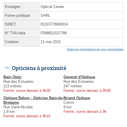
Enseigne
Optical Center
Forme juridique
SARL
SIRET
81153778600014
N° TVA Intra.
FR88811537786
Création
21 mai 2015
Éditer les informations de mon optométriste
Opticiens à proximité
Bain Optic
General d'Optique
Rue des Estuaires
Rue des Estuaires
113 mètres
247 mètres
Fermé, ouvre demain à 9h30
Fermé, ouvre demain à 9h30
Optique Bahon - Opticien Bain-de-
Briand Optique
Bretagne
Crevin
Rue Saint-Nicolas
9 km
1.8 km
Fermé, ouvre demain à 9h
Fermé, ouvre demain à 9h15