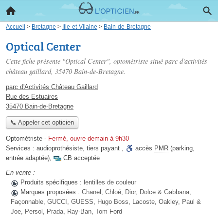
Accueil
>
Bretagne
>
Ille-et-Vilaine
>
Bain-de-Bretagne
Optical Center
Cette fiche présente "Optical Center", optométriste situé
parc d'activités
château gaillard
, 35470 Bain-de-Bretagne.
parc d'Activités Château Gaillard
Rue des Estuaires
35470 Bain-de-Bretagne
📞 Appeler cet opticien
Optométriste
-
Fermé, ouvre demain à 9h30
Services :
audioprothésiste
,
tiers payant
,
accès
PMR
(parking,
entrée adaptée)
,
CB acceptée
En vente :
Produits spécifiques :
lentilles de couleur
Marques proposées :
Chanel, Chloé, Dior, Dolce & Gabbana,
Façonnable, GUCCI, GUESS, Hugo Boss, Lacoste, Oakley, Paul &
Joe, Persol, Prada, Ray-Ban, Tom Ford